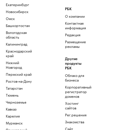
Екатеринбург
РБК
Новосибирск
О компании
Омск
Контактная
Башкортостан
информация
Вологодская
Редакция
область
Размещение
Калининград
рекламы
Краснодарский
край
Другие
Нижний
продукты
Новгород
РБК
Пермский край
Облако для
бизнеса
Ростов-на-Дону
Корпоративный
Татарстан
регистратор
Тюмень
доменов
Черноземье
Хостинг
сайтов
Кавказ
Рег.решения
Карелия
Знакомства
Мурманск
Сайт
Приморский