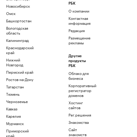
РБК
Новосибирск
О компании
Омск
Контактная
Башкортостан
информация
Вологодская
Редакция
область
Размещение
Калининград
рекламы
Краснодарский
край
Другие
Нижний
продукты
Новгород
РБК
Пермский край
Облако для
бизнеса
Ростов-на-Дону
Корпоративный
Татарстан
регистратор
Тюмень
доменов
Черноземье
Хостинг
сайтов
Кавказ
Рег.решения
Карелия
Знакомства
Мурманск
Сайт
Приморский
знакомств
край