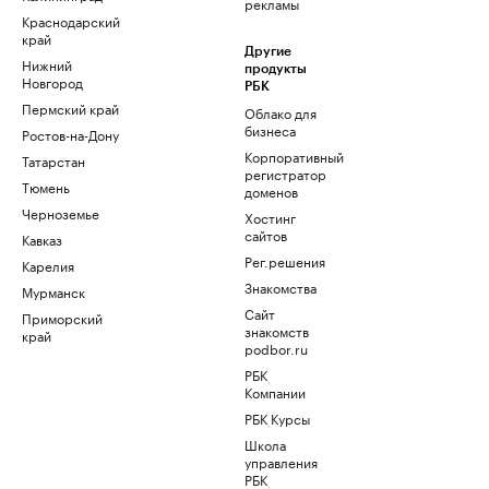
рекламы
Краснодарский
край
Другие
Нижний
продукты
Новгород
РБК
Пермский край
Облако для
бизнеса
Ростов-на-Дону
Корпоративный
Татарстан
регистратор
Тюмень
доменов
Черноземье
Хостинг
сайтов
Кавказ
Рег.решения
Карелия
Знакомства
Мурманск
Сайт
Приморский
знакомств
край
podbor.ru
РБК
Компании
РБК Курсы
Школа
управления
РБК