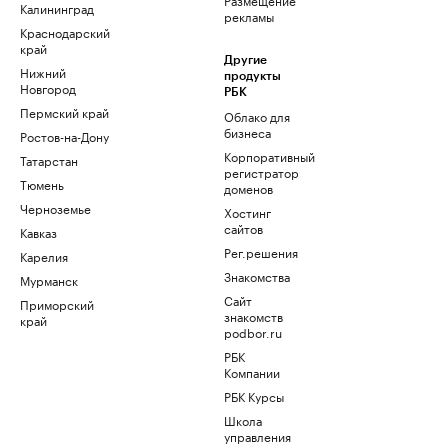
Калининград
рекламы
Краснодарский
край
Другие
Нижний
продукты
Новгород
РБК
Пермский край
Облако для
бизнеса
Ростов-на-Дону
Корпоративный
Татарстан
регистратор
Тюмень
доменов
Черноземье
Хостинг
сайтов
Кавказ
Рег.решения
Карелия
Знакомства
Мурманск
Сайт
Приморский
знакомств
край
podbor.ru
РБК
Компании
РБК Курсы
Школа
управления