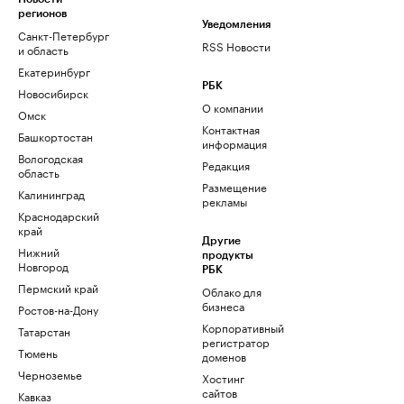
регионов
Уведомления
Санкт-Петербург
RSS Новости
и область
Екатеринбург
РБК
Новосибирск
О компании
Омск
Контактная
Башкортостан
информация
Вологодская
Редакция
область
Размещение
Калининград
рекламы
Краснодарский
край
Другие
Нижний
продукты
Новгород
РБК
Пермский край
Облако для
бизнеса
Ростов-на-Дону
Корпоративный
Татарстан
регистратор
Тюмень
доменов
Черноземье
Хостинг
сайтов
Кавказ