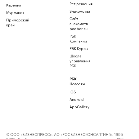
Рег.решения
Карелия
Знакомства
Мурманск
Сайт
Приморский
знакомств
край
podbor.ru
РБК
Компании
РБК Курсы
Школа
управления
РБК
РБК
Новости
iOS
Android
AppGallery
© ООО «БИЗНЕСПРЕСС», АО «РОСБИЗНЕСКОНСАЛТИНГ», 1995–
2026. Сообщения и материалы информационного агентства «РБК»