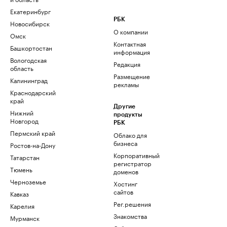
Екатеринбург
РБК
Новосибирск
О компании
Омск
Контактная
Башкортостан
информация
Вологодская
Редакция
область
Размещение
Калининград
рекламы
Краснодарский
край
Другие
Нижний
продукты
Новгород
РБК
Пермский край
Облако для
бизнеса
Ростов-на-Дону
Корпоративный
Татарстан
регистратор
Тюмень
доменов
Черноземье
Хостинг
сайтов
Кавказ
Рег.решения
Карелия
Знакомства
Мурманск