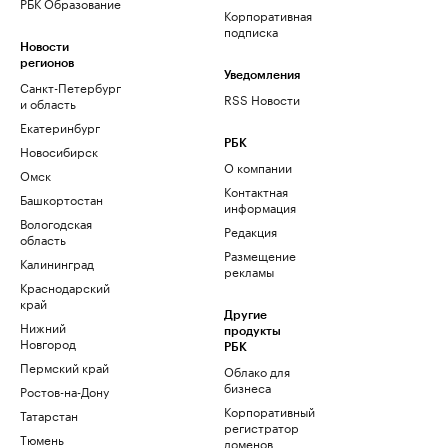
РБК Образование
Корпоративная
подписка
Новости
регионов
Уведомления
Санкт-Петербург
RSS Новости
и область
Екатеринбург
РБК
Новосибирск
О компании
Омск
Контактная
Башкортостан
информация
Вологодская
Редакция
область
Размещение
Калининград
рекламы
Краснодарский
край
Другие
Нижний
продукты
Новгород
РБК
Пермский край
Облако для
бизнеса
Ростов-на-Дону
Корпоративный
Татарстан
регистратор
Тюмень
доменов