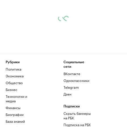
Рубрики
Социальные
сети
Политика
ВКонтакте
Экономика
Одноклассники
Общество
Telegram
Бизнес
Дзен
Технологии и
медиа
Финансы
Подписки
Скрыть баннеры
Биографии
на РБК
База знаний
Подписка на РБК