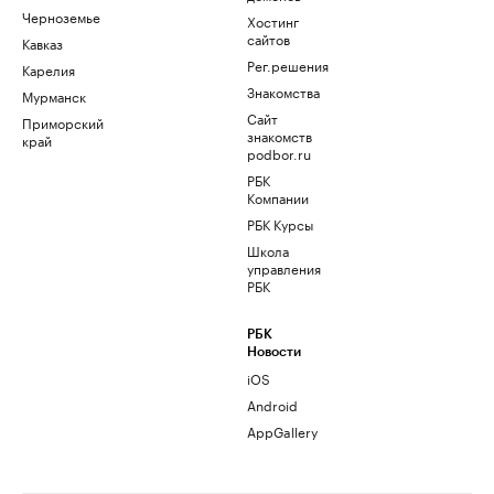
Черноземье
Хостинг
сайтов
Кавказ
Рег.решения
Карелия
Знакомства
Мурманск
Сайт
Приморский
знакомств
край
podbor.ru
РБК
Компании
РБК Курсы
Школа
управления
РБК
РБК
Новости
iOS
Android
AppGallery