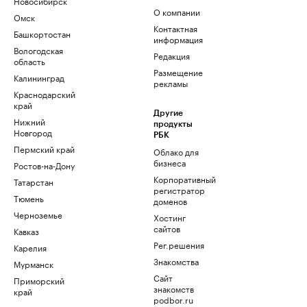
Новосибирск
О компании
Омск
Контактная
Башкортостан
информация
Вологодская
Редакция
область
Размещение
Калининград
рекламы
Краснодарский
край
Другие
Нижний
продукты
Новгород
РБК
Пермский край
Облако для
бизнеса
Ростов-на-Дону
Корпоративный
Татарстан
регистратор
Тюмень
доменов
Черноземье
Хостинг
сайтов
Кавказ
Рег.решения
Карелия
Знакомства
Мурманск
Сайт
Приморский
знакомств
край
podbor.ru