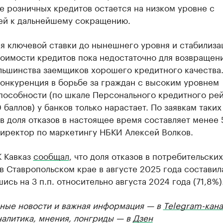
 розничных кредитов остается на низком уровне с
ей к дальнейшему сокращению.
я ключевой ставки до нынешнего уровня и стабилиза
оимости кредитов пока недостаточно для возвращени
льшинства заемщиков хорошего кредитного качества.
онкуренция в борьбе за граждан с высоким уровнем
пособности (по шкале Персонального кредитного ре
 баллов) у банков только нарастает. По заявкам таких
 доля отказов в настоящее время составляет менее
директор по маркетингу НБКИ Алексей Волков.
К Кавказ
сообщал
, что доля отказов в потребительских
в Ставропольском крае в августе 2025 года составил
ись на 3 п.п. относительно августа 2024 года (71,8%)
ные новости и важная информация — в
Telegram-кана
налитика, мнения, лонгриды — в
Дзен