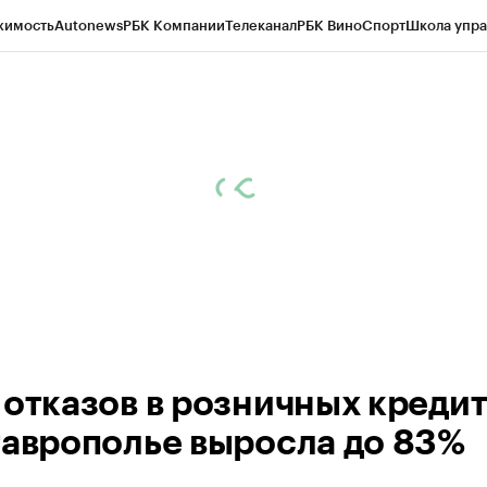
жимость
Autonews
РБК Компании
Телеканал
РБК Вино
Спорт
Школа упра
ипто
РБК Бизнес-среда
Дискуссионный клуб
Исследования
Кредитные 
Экономика
Бизнес
Технологии и медиа
Финансы
Рынок наличной валю
 отказов в розничных креди
таврополье выросла до 83%