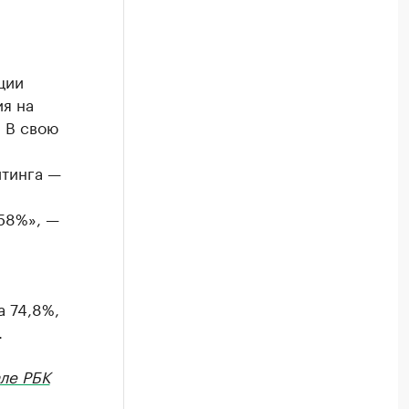
ции
я на
 В свою
йтинга —
 58%», —
а 74,8%,
.
ле РБК