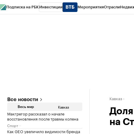
Подписка на РБК
Инвестиции
Мероприятия
Отрасли
Недви
РБК Life
Тренды
Визионеры
Национальные проекты
Город
Стиль
Кр
Конференции СПб
Спецпроекты
Проверка контрагентов
Политика
Кавказ
Все новости
Кавказ
Весь мир
Доля
Макгрегор рассказал о начале
восстановления после травмы колена
на С
Спорт
Как GEO увеличило видимости бренда