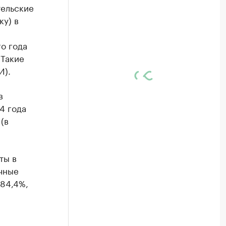
тельские
ку) в
о года
 Такие
И).
в
4 года
(в
ты в
чные
 84,4%,