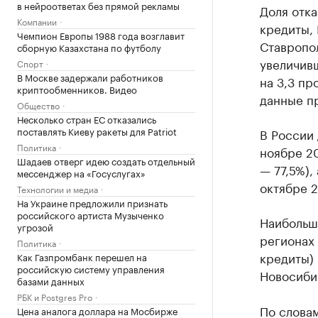
в нейроответах без прямой рекламы
Доля отка
Компании
кредиты, 
Чемпион Европы 1988 года возглавит
Ставропол
сборную Казахстана по футболу
увеличив
Спорт
В Москве задержали работников
на 3,3 пр
криптообменников. Видео
данные п
Общество
Несколько стран ЕС отказались
поставлять Киеву ракеты для Patriot
В России 
Политика
ноябре 20
Шадаев отверг идею создать отдельный
— 77,5%),
мессенджер на «Госуслугах»
октябре 2
Технологии и медиа
На Украине предложили признать
российского артиста Музыченко
Наибольши
угрозой
регионах 
Политика
кредиты) 
Как Газпромбанк перешел на
российскую систему управления
Новосиби
базами данных
РБК и Postgres Pro
По слова
Цена аналога доллара на Мосбирже