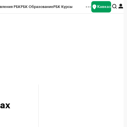
Кавказ
вления РБК
РБК Образование
РБК Курсы
рейтинги
Франшизы
Газета
Спецпроекты СПб
ты
тах