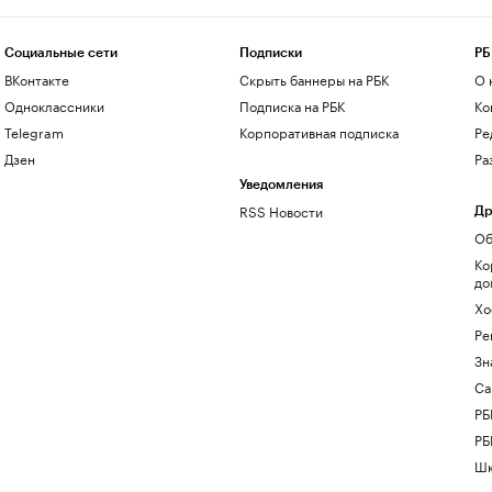
Социальные сети
Подписки
РБ
ВКонтакте
Скрыть баннеры на РБК
О 
Одноклассники
Подписка на РБК
Ко
Telegram
Корпоративная подписка
Ре
Дзен
Ра
Уведомления
RSS Новости
Др
Об
Ко
до
Хо
Ре
Зн
Са
РБ
РБ
Шк