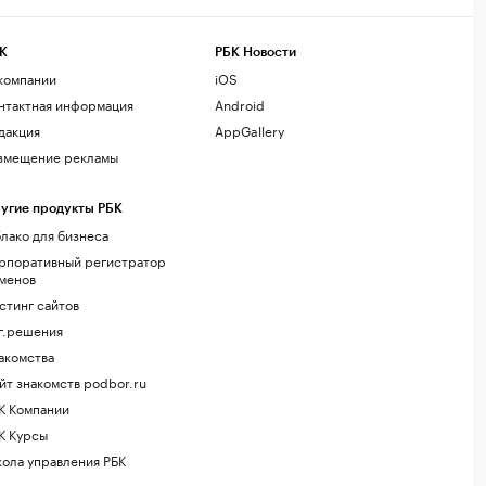
К
РБК Новости
компании
iOS
нтактная информация
Android
дакция
AppGallery
змещение рекламы
угие продукты РБК
лако для бизнеса
рпоративный регистратор
менов
стинг сайтов
г.решения
акомства
йт знакомств podbor.ru
К Компании
К Курсы
ола управления РБК