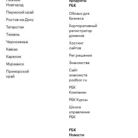
продукты
Новгород
РБК
Пермский край
Облако для
бизнеса
Ростов-на-Дону
Корпоративный
Татарстан
регистратор
Тюмень
доменов
Черноземье
Хостинг
сайтов
Кавказ
Рег.решения
Карелия
Знакомства
Мурманск
Сайт
Приморский
знакомств
край
podbor.ru
РБК
Компании
РБК Курсы
Школа
управления
РБК
РБК
Новости