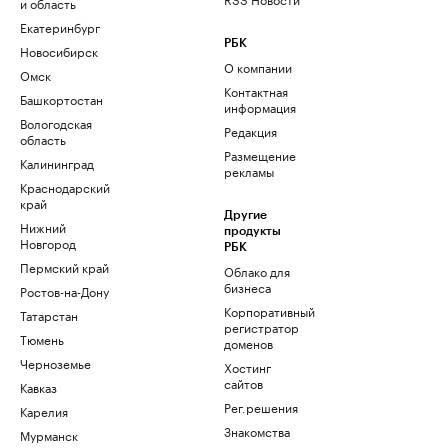
и область
Екатеринбург
РБК
Новосибирск
О компании
Омск
Контактная
Башкортостан
информация
Вологодская
Редакция
область
Размещение
Калининград
рекламы
Краснодарский
край
Другие
Нижний
продукты
Новгород
РБК
Пермский край
Облако для
бизнеса
Ростов-на-Дону
Корпоративный
Татарстан
регистратор
Тюмень
доменов
Черноземье
Хостинг
сайтов
Кавказ
Рег.решения
Карелия
Знакомства
Мурманск