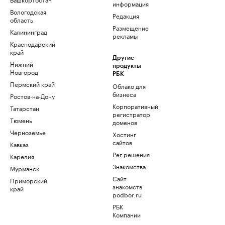
информация
Вологодская
Редакция
область
Размещение
Калининград
рекламы
Краснодарский
край
Другие
Нижний
продукты
Новгород
РБК
Пермский край
Облако для
бизнеса
Ростов-на-Дону
Корпоративный
Татарстан
регистратор
Тюмень
доменов
Черноземье
Хостинг
сайтов
Кавказ
Рег.решения
Карелия
Знакомства
Мурманск
Сайт
Приморский
знакомств
край
podbor.ru
РБК
Компании