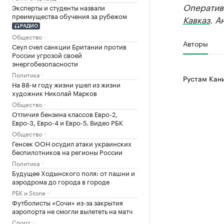
Оператив
Эксперты и студенты назвали
преимущества обучения за рубежом
Кавказ
. А
РАДИО
Общество
Авторы
Сеул счел санкции Британии против
России угрозой своей
энергобезопасности
Политика
Рустам Кан
На 88-м году жизни ушел из жизни
художник Николай Марков
Общество
Отличия бензина классов Евро-2,
Евро-3, Евро-4 и Евро-5. Видео РБК
Общество
Генсек ООН осудил атаки украинских
беспилотников на регионы России
Политика
Будущее Ходынского поля: от пашни и
аэродрома до города в городе
РБК и Stone
Футболисты «Сочи» из-за закрытия
аэропорта не смогли вылететь на матч
Спорт