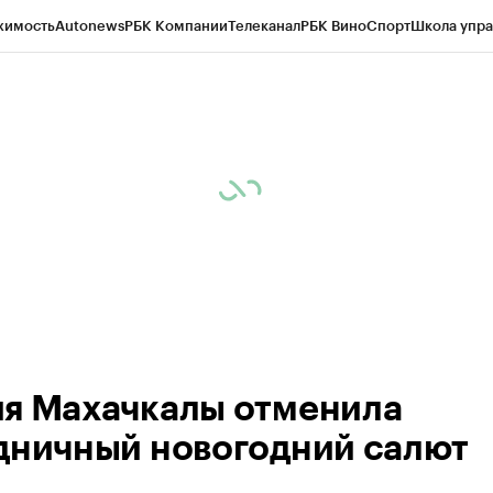
жимость
Autonews
РБК Компании
Телеканал
РБК Вино
Спорт
Школа упра
ипто
РБК Бизнес-среда
Дискуссионный клуб
Исследования
Кредитные 
Экономика
Бизнес
Технологии и медиа
Финансы
Рынок наличной валю
я Махачкалы отменила
дничный новогодний салют