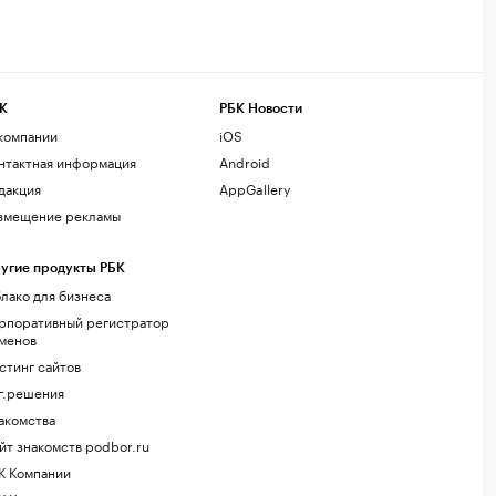
К
РБК Новости
компании
iOS
нтактная информация
Android
дакция
AppGallery
змещение рекламы
угие продукты РБК
лако для бизнеса
рпоративный регистратор
менов
стинг сайтов
г.решения
акомства
йт знакомств podbor.ru
К Компании