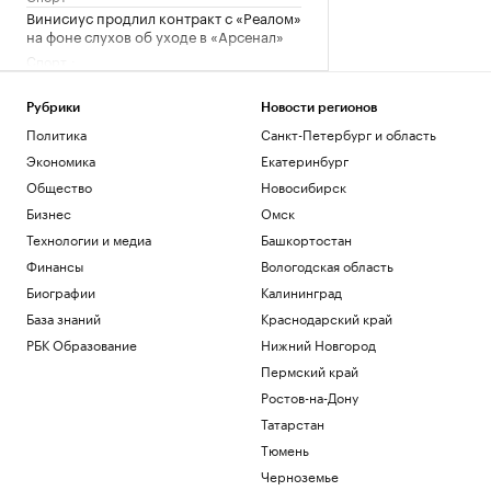
Винисиус продлил контракт с «Реалом»
на фоне слухов об уходе в «Арсенал»
Спорт
Российский прыгун в воду взял второе
золото на чемпионате Европы
Рубрики
Новости регионов
Спорт
Политика
Санкт-Петербург и область
«Аэрофлот» предупредил об
Экономика
Екатеринбург
изменении расписания в Сочи и
Геленджике
Общество
Новосибирск
Политика
Бизнес
Омск
Ярославский губернатор сообщил о
Технологии и медиа
Башкортостан
потушенных резервуарах с топливом
Финансы
Вологодская область
Политика
Биографии
Калининград
Загрузить еще
База знаний
Краснодарский край
РБК Образование
Нижний Новгород
Пермский край
Ростов-на-Дону
Татарстан
Тюмень
Черноземье