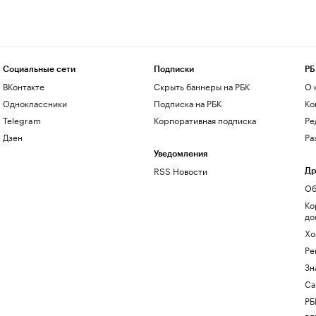
Социальные сети
Подписки
РБ
ВКонтакте
Скрыть баннеры на РБК
О 
Одноклассники
Подписка на РБК
Ко
Telegram
Корпоративная подписка
Ре
Дзен
Ра
Уведомления
RSS Новости
Др
Об
Ко
до
Хо
Ре
Зн
Са
РБ