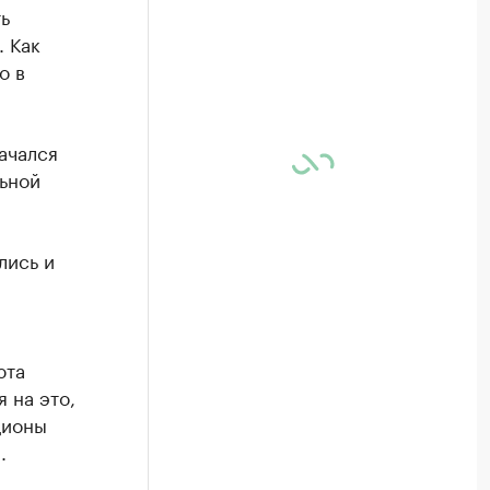
ь
. Как
о в
ачался
ьной
лись и
юта
 на это,
ционы
.