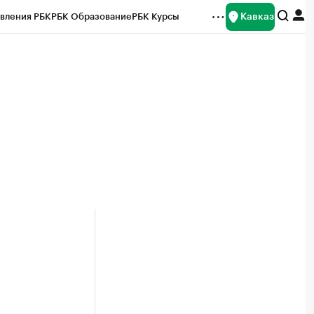
Кавказ
вления РБК
РБК Образование
РБК Курсы
рейтинги
Франшизы
Газета
Спецпроекты СПб
ты