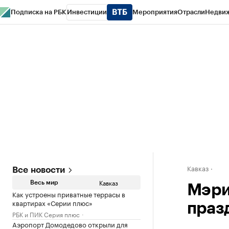
Подписка на РБК
Инвестиции
Мероприятия
Отрасли
Недви
РБК Life
Тренды
Визионеры
Национальные проекты
Город
Стиль
Кр
Конференции СПб
Спецпроекты
Проверка контрагентов
Политика
Кавказ
Все новости
Кавказ
Весь мир
Мэри
Как устроены приватные террасы в
квартирах «Серии плюс»
праз
РБК и ПИК Серия плюс
Аэропорт Домодедово открыли для