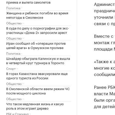
приема и вылета самолетов
Админист
Политика
праздничн
Женщина и ребенок погибли во время
уточнили 
непогоды в Смоленске
связи с 
Общество
В суде по делу о порнографии для экс-
участницы «Дома-2» запросили арест
Вместе с 
Общество
монтаж гл
Иран сообщил об «операции против
целей врага» в Ормузском проливе
площади М
Политика
Шнайдер обыграла Калинскую и вышла
«Также к
в четвертый круг турнира в Торонто
многие к
Спорт
сообщили
В горах Казахстана эвакуировали еще
одного туриста из России
Общество
Ранее РБ
В Смоленской области ввели режим ЧС
власти Ма
после мощного циклона
Общество
были орг
Что такое медленная жизнь и какую
для детей
роль в этом играет дерево
РБК и Старквуд