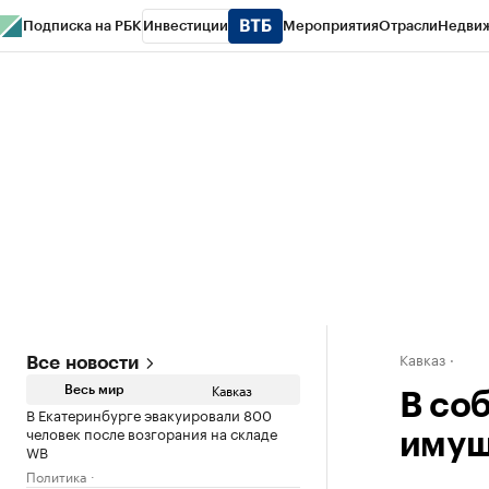
Подписка на РБК
Инвестиции
Мероприятия
Отрасли
Недви
РБК Life
Тренды
Визионеры
Национальные проекты
Город
Стиль
Кр
Конференции СПб
Спецпроекты
Проверка контрагентов
Политика
Кавказ
Все новости
Кавказ
Весь мир
В со
В Екатеринбурге эвакуировали 800
человек после возгорания на складе
имущ
WB
Политика