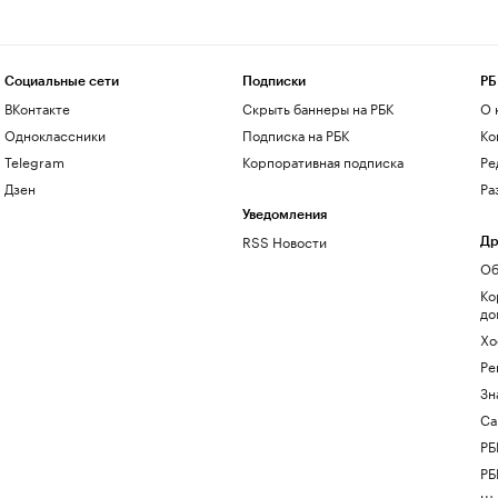
Социальные сети
Подписки
РБ
ВКонтакте
Скрыть баннеры на РБК
О 
Одноклассники
Подписка на РБК
Ко
Telegram
Корпоративная подписка
Ре
Дзен
Ра
Уведомления
RSS Новости
Др
Об
Ко
до
Хо
Ре
Зн
Са
РБ
РБ