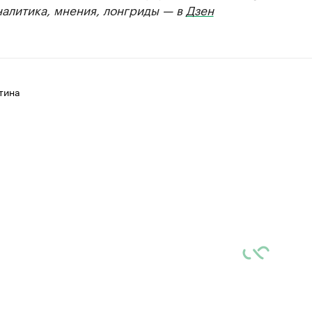
налитика, мнения, лонгриды — в
Дзен
тина