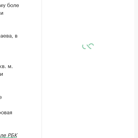
му боле
ии
аева, в
в. м.
 и
е
ровая
ле РБК