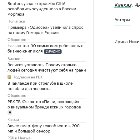
Reuters узнал о просьбе США
Кавказ
. А
освободить осужденного в России
морпеха
Авторы
Политика
Премьера «Одиссеи» увеличила спрос
на поэму Гомера в России
Общество
Ирина Ники
Назван топ-30 самых востребованных
бизнес-книг июля
РАДИО
Бизнес
Великая усталость. Почему столько
людей сегодня чувствуют себя на грани
Подписка на РБК
В Таиланде при стрельбе в школе
погибли два человека
Общество
РБК ТВ Юг: автор «Пиши, сокращай» —
о визуальном бренде южных городов
Кавказ
Зачем смартфону телеобъектив, 200
Мп и большой сенсор
РБК и Huawei