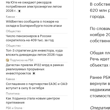
На Юге не ожидают рекордов
В собств
потребления электроэнергии летом
620 млн 
2026 г.
города.
Кавказ
Wildberries сообщила о пожаре на
складе в Екатеринбурге после атаки
По слова
Общество
ноябре 2
Число пенсионеров в России
собственн
сократилось на 409 тыс. за год
Общество
Топ-3 стратегии для инвестора, куда
Общая пло
вложить дивиденды летом 2026 года
Речь идет
Подписка на РБК
объектах 
Дагестан привлек ₽132 млрд в рамках
реализуемых прорывных
инвестпроектов
Ранее РБ
Кавказ
вернули в
Соглашение о партнерстве ЕАЭС и ОАЭ
вступит в силу 6 октября
недвижимо
Политика
стоимость
Как Ходынка стала новым центром
притяжения
Оператив
РБК и Stone