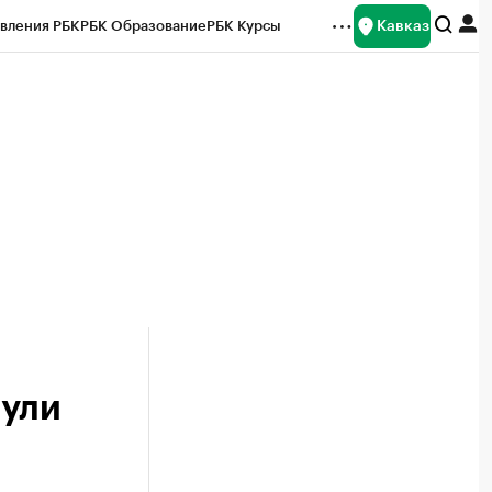
Кавказ
вления РБК
РБК Образование
РБК Курсы
рейтинги
Франшизы
Газета
Спецпроекты СПб
ты
нули