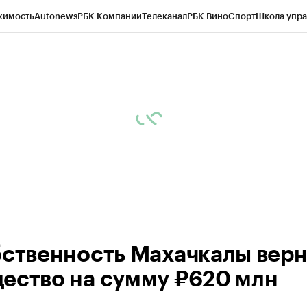
жимость
Autonews
РБК Компании
Телеканал
РБК Вино
Спорт
Школа упра
ипто
РБК Бизнес-среда
Дискуссионный клуб
Исследования
Кредитные 
Экономика
Бизнес
Технологии и медиа
Финансы
Рынок наличной валю
бственность Махачкалы вер
ество на сумму ₽620 млн