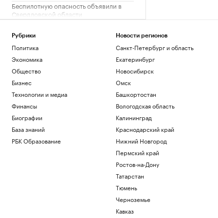
Беспилотную опасность объявили в
Свердловской области
Политика
Синоптик допустил обновление
Рубрики
Новости регионов
температурного рекорда в Москве 7
Политика
Санкт-Петербург и область
августа
Экономика
Екатеринбург
Общество
Общество
Новосибирск
Умерла заслуженный тренер России по
фехтованию Фаина Саевич
Бизнес
Омск
Общество
Технологии и медиа
Башкортостан
Минтранс предложил способ
Финансы
Вологодская область
финансирования защиты трасс от БПЛА
Биографии
Калининград
Политика
Супруге главы издательства «Джем»
База знаний
Краснодарский край
предъявили обвинение в
РБК Образование
Нижний Новгород
мошенничестве
Пермский край
Общество
Ростов-на-Дону
Загрузить еще
Татарстан
Тюмень
Черноземье
Кавказ