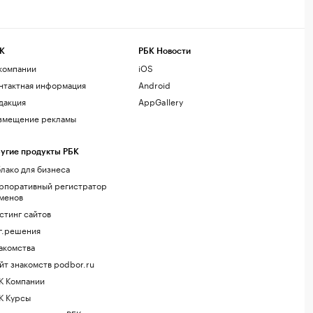
К
РБК Новости
компании
iOS
нтактная информация
Android
дакция
AppGallery
змещение рекламы
угие продукты РБК
лако для бизнеса
рпоративный регистратор
менов
стинг сайтов
г.решения
акомства
йт знакомств podbor.ru
К Компании
К Курсы