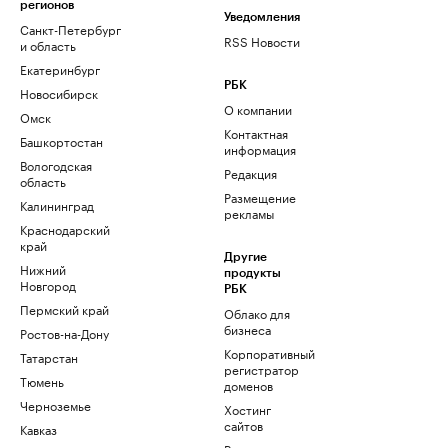
регионов
Уведомления
Санкт-Петербург
RSS Новости
и область
Екатеринбург
РБК
Новосибирск
О компании
Омск
Контактная
Башкортостан
информация
Вологодская
Редакция
область
Размещение
Калининград
рекламы
Краснодарский
край
Другие
Нижний
продукты
Новгород
РБК
Пермский край
Облако для
бизнеса
Ростов-на-Дону
Корпоративный
Татарстан
регистратор
Тюмень
доменов
Черноземье
Хостинг
сайтов
Кавказ