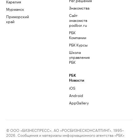
Рег.решения
Карелия
Знакомства
Мурманск
Сайт
Приморский
знакомств
край
podbor.ru
РБК
Компании
РБК Курсы
Школа
управления
РБК
РБК
Новости
iOS
Android
AppGallery
© ООО «БИЗНЕСПРЕСС», АО «РОСБИЗНЕСКОНСАЛТИНГ», 1995–
2026. Сообщения и материалы информационного агентства «РБК»