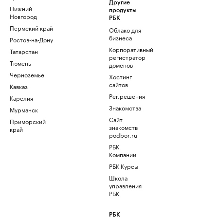
Другие
Нижний
продукты
Новгород
РБК
Пермский край
Облако для
бизнеса
Ростов-на-Дону
Корпоративный
Татарстан
регистратор
Тюмень
доменов
Черноземье
Хостинг
сайтов
Кавказ
Рег.решения
Карелия
Знакомства
Мурманск
Сайт
Приморский
знакомств
край
podbor.ru
РБК
Компании
РБК Курсы
Школа
управления
РБК
РБК