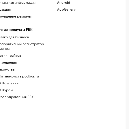
нтактная информация
Android
дакция
AppGallery
змещение рекламы
угие продукты РБК
лако для бизнеса
рпоративный регистратор
менов
стинг сайтов
г.решения
акомства
йт знакомств podbor.ru
К Компании
К Курсы
ола управления РБК