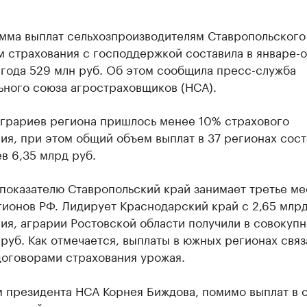
мма выплат сельхозпроизводителям Ставропольского
м страхования с господдержкой составила в январе-
 года 529 млн руб. Об этом сообщила пресс-служба
ьного союза агростраховщиков (НСА).
аграриев региона пришлось менее 10% страхового
я, при этом общий объем выплат в 37 регионах сост
в 6,35 млрд руб.
показателю Ставропольский край занимает третье ме
ионов РФ. Лидирует Краснодарский край с 2,65 млрд
я, аграрии Ростовской области получили в совокупн
 руб. Как отмечается, выплаты в южных регионах свя
договорами страхования урожая.
м президента НСА Корнея Биждова, помимо выплат в 