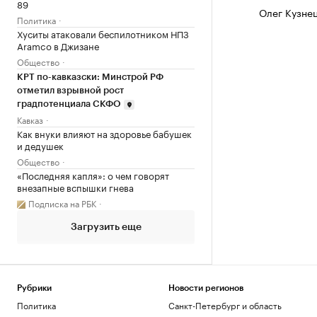
89
Олег Кузне
Политика
Хуситы атаковали беспилотником НПЗ
Aramco в Джизане
Общество
КРТ по-кавказски: Минстрой РФ
отметил взрывной рост
градпотенциала СКФО
Кавказ
Как внуки влияют на здоровье бабушек
и дедушек
Общество
«Последняя капля»: о чем говорят
внезапные вспышки гнева
Подписка на РБК
Загрузить еще
Рубрики
Новости регионов
Политика
Санкт-Петербург и область