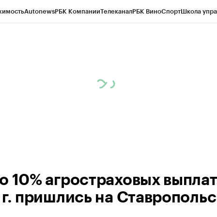
жимость
Autonews
РБК Компании
Телеканал
РБК Вино
Спорт
Школа упра
ипто
РБК Бизнес-среда
Дискуссионный клуб
Исследования
Кредитные 
Экономика
Бизнес
Технологии и медиа
Финансы
Рынок наличной валю
о 10% агростраховых выплат
 г. пришлись на Ставрополь