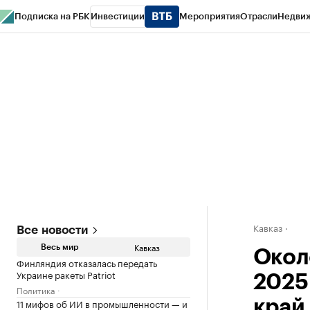
Подписка на РБК
Инвестиции
Мероприятия
Отрасли
Недви
РБК Life
Тренды
Визионеры
Национальные проекты
Город
Стиль
Кр
Конференции СПб
Спецпроекты
Проверка контрагентов
Политика
Кавказ
Все новости
Кавказ
Весь мир
Окол
Финляндия отказалась передать
Украине ракеты Patriot
2025
Политика
11 мифов об ИИ в промышленности — и
край