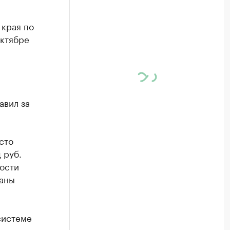
 края по
октябре
авил за
сто
 руб.
ости
заны
системе