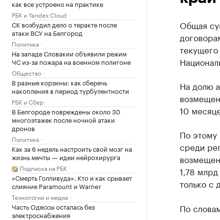
как все устроено на практике
РБК и Yandex Cloud
Общая су
СК возбудил дело о теракте после
атаки ВСУ на Белгород
договора
Политика
текущего
На западе Словакии объявили режим
Национал
ЧС из-за пожара на военном полигоне
Общество
В разные корзины: как сберечь
На долю 
накопления в период турбулентности
возмещени
РБК и Сбер
10 месяце
В Белгороде повреждены около 30
многоэтажек после ночной атаки
дронов
По этому 
Политика
среди рег
Как за 6 недель настроить свой мозг на
жизнь мечты — идеи нейрохирурга
возмещени
Подписка на РБК
1,78 млрд
«Смерть Голливуда». Кто и как срывает
только с 
слияние Paramount и Warner
Технологии и медиа
Часть Одессы осталась без
По слова
электроснабжения