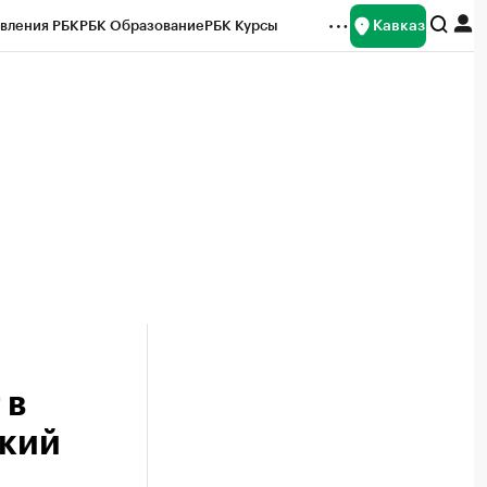
Кавказ
вления РБК
РБК Образование
РБК Курсы
рейтинги
Франшизы
Газета
Спецпроекты СПб
ты
 в
ский