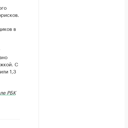
ого
орисков.
щиков в
у
ано
жкой. C
или 1,3
ле РБК