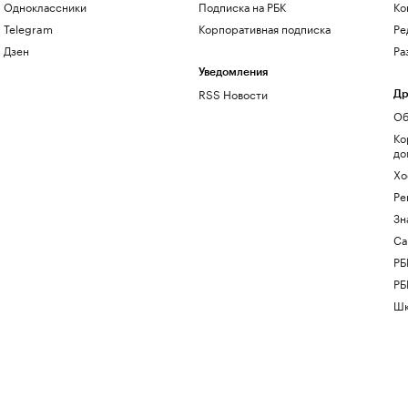
Одноклассники
Подписка на РБК
Ко
Telegram
Корпоративная подписка
Ре
Дзен
Ра
Уведомления
RSS Новости
Др
Об
Ко
до
Хо
Ре
Зн
Са
РБ
РБ
Шк