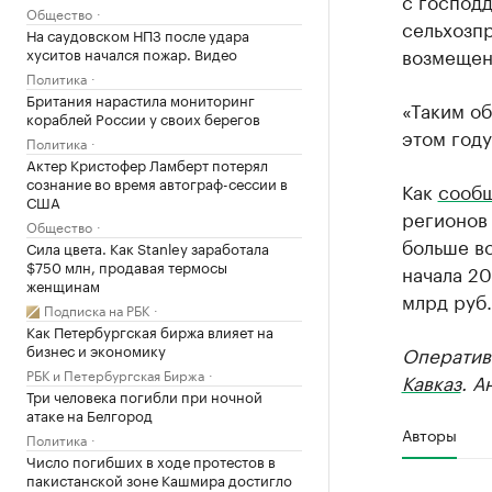
с господ
Общество
сельхозпр
На саудовском НПЗ после удара
возмещен
хуситов начался пожар. Видео
Политика
Британия нарастила мониторинг
«Таким об
кораблей России у своих берегов
этом году
Политика
Актер Кристофер Ламберт потерял
сознание во время автограф-сессии в
Как
сооб
США
регионов 
Общество
больше вс
Сила цвета. Как Stanley заработала
$750 млн, продавая термосы
начала 20
женщинам
млрд руб.
Подписка на РБК
Как Петербургская биржа влияет на
бизнес и экономику
Оператив
РБК и Петербургская Биржа
Кавказ
. А
Три человека погибли при ночной
атаке на Белгород
Авторы
Политика
Число погибших в ходе протестов в
пакистанской зоне Кашмира достигло