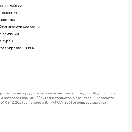
стинг сайтов
г.решения
акомства
йт знакомств podbor.ru
К Компании
К Курсы
ола управления РБК
регистрации средства массовой информации выдано Федеральной
и сетевого издания «РБК» (свидетельство о регистрации средства
ор) 03.12.2021 за номером ЭЛ №ФС77-82385) сопровождаются