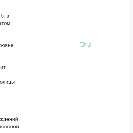
б. в
этом
ровне
ит
толицы
еждений
асосной