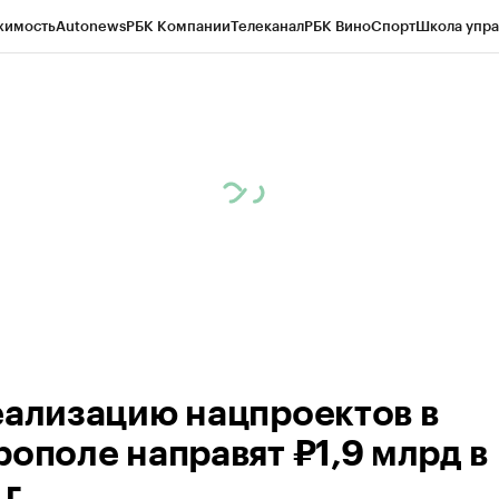
жимость
Autonews
РБК Компании
Телеканал
РБК Вино
Спорт
Школа упра
ипто
РБК Бизнес-среда
Дискуссионный клуб
Исследования
Кредитные 
Экономика
Бизнес
Технологии и медиа
Финансы
Рынок наличной валю
еализацию нацпроектов в
рополе направят ₽1,9 млрд в
г.