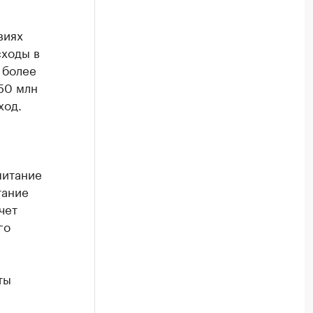
виях
сходы в
 более
450 млн
ход.
питание
тание
чет
го
ты