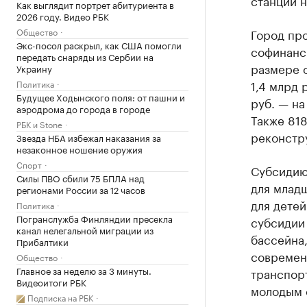
станции 
Как выглядит портрет абитуриента в
2026 году. Видео РБК
Общество
Город про
Экс-посол раскрыл, как США помогли
софинанс
передать снаряды из Сербии на
размере о
Украину
1,4 млрд 
Политика
Будущее Ходынского поля: от пашни и
руб. — на
аэродрома до города в городе
Также 818
РБК и Stone
реконстр
Звезда НБА избежал наказания за
незаконное ношение оружия
Спорт
Субсидию 
Силы ПВО сбили 75 БПЛА над
для младш
регионами России за 12 часов
для детей
Политика
Погранслужба Финляндии пресекла
субсидии 
канал нелегальной миграции из
бассейна,
Прибалтики
современ
Общество
Главное за неделю за 3 минуты.
транспорт
Видеоитоги РБК
молодым с
Подписка на РБК