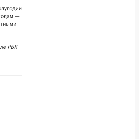
олугодии
ходам —
итными
ле РБК