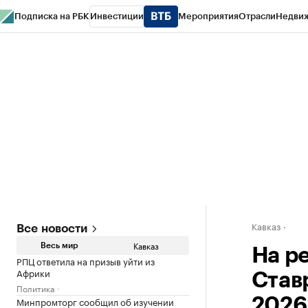
Подписка на РБК
Инвестиции
Мероприятия
Отрасли
Недви
РБК Life
Тренды
Визионеры
Национальные проекты
Город
Стиль
Кр
Конференции СПб
Спецпроекты
Проверка контрагентов
Политика
Кавказ
Все новости
Кавказ
Весь мир
На р
РПЦ ответила на призыв уйти из
Африки
Став
Политика
Минпромторг сообщил об изучении
2026 