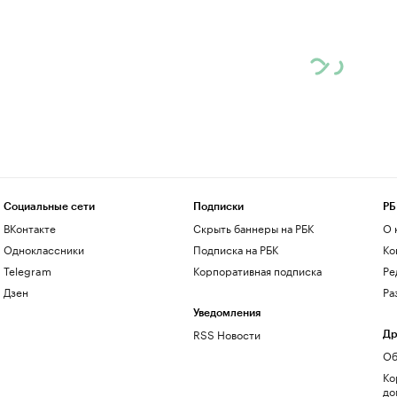
Социальные сети
Подписки
РБ
ВКонтакте
Скрыть баннеры на РБК
О 
Одноклассники
Подписка на РБК
Ко
Telegram
Корпоративная подписка
Ре
Дзен
Ра
Уведомления
RSS Новости
Др
Об
Ко
до