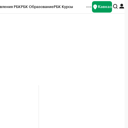
Кавказ
вления РБК
РБК Образование
РБК Курсы
рейтинги
Франшизы
Газета
Спецпроекты СПб
ты