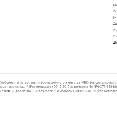
Хо
Ре
Зн
Са
РБ
РБ
Шк
ения и материалы информационного агентства «РБК» (свидетельство о 
овых коммуникаций (Роскомнадзор) 09.12.2015 за номером ИА №ФС77-63848) 
 связи, информационных технологий и массовых коммуникаций (Роскомнадз