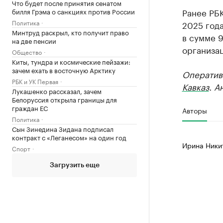
Что будет после принятия сенатом
Ранее РБ
билля Грэма о санкциях против России
Политика
2025 года
Минтруд раскрыл, кто получит право
в сумме 9
на две пенсии
организа
Общество
Киты, тундра и космические пейзажи:
зачем ехать в восточную Арктику
Оператив
РБК и УК Первая
Кавказ
. А
Лукашенко рассказал, зачем
Белоруссия открыла границы для
граждан ЕС
Авторы
Политика
Сын Зинедина Зидана подписал
контракт с «Леганесом» на один год
Ирина Ники
Спорт
Загрузить еще