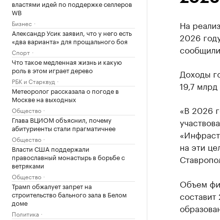
властями идей по поддержке селлеров
WB
Бизнес
На реализ
Александр Усик заявил, что у него есть
2026 году
«два варианта» для прощального боя
сообщили
Спорт
Что такое медленная жизнь и какую
роль в этом играет дерево
Доходы г
РБК и Старквуд
19,7 млрд
Метеоролог рассказала о погоде в
Москве на выходных
«В 2026 
Общество
Глава ВЦИОМ объяснил, почему
участвова
абитуриенты стали прагматичнее
«Инфраст
Общество
на эти це
Власти США поддержали
православный монастырь в борьбе с
Ставропол
ветряками
Общество
Объем фи
Трамп обжалует запрет на
строительство бального зала в Белом
составит 
доме
образова
Политика