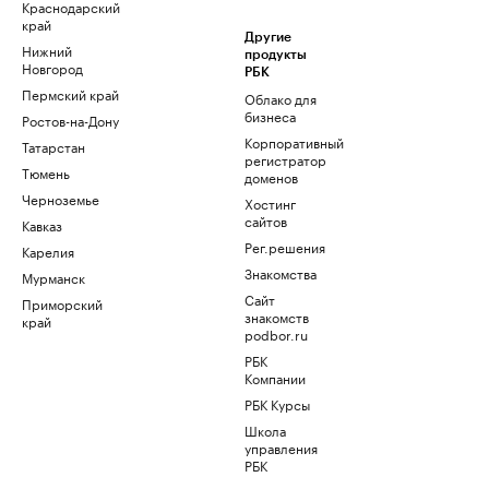
Краснодарский
край
Другие
Нижний
продукты
Новгород
РБК
Пермский край
Облако для
бизнеса
Ростов-на-Дону
Корпоративный
Татарстан
регистратор
Тюмень
доменов
Черноземье
Хостинг
сайтов
Кавказ
Рег.решения
Карелия
Знакомства
Мурманск
Сайт
Приморский
знакомств
край
podbor.ru
РБК
Компании
РБК Курсы
Школа
управления
РБК