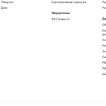
Telegram
Корпоративная подписка
Ре
Дзен
Ра
Уведомления
RSS Новости
Др
Об
Ко
до
Хо
Ре
Зн
Са
РБ
РБ
Шк