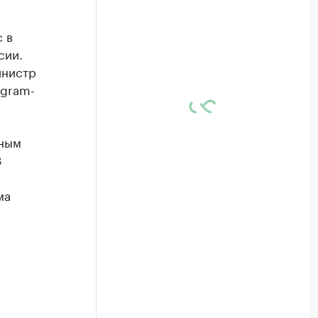
 в
сии.
инистр
egram-
рным
8
ма