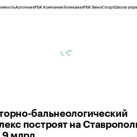
жимость
Autonews
РБК Компании
Телеканал
РБК Вино
Спорт
Школа упра
ипто
РБК Бизнес-среда
Дискуссионный клуб
Исследования
Кредитные 
Экономика
Бизнес
Технологии и медиа
Финансы
Рынок наличной валю
торно-бальнеологический
лекс построят на Ставропол
,9 млрд