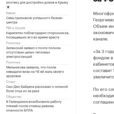
ипотеку для достройки домов в Крыму
Многофун
Кавказ
Семь признаков успешного бизнес-
Георгиевс
центра
Объем ин
РБК и Upside
экономич
Карапетян поблагодарил сторонников,
посещавших его во время ареста
канале.
Политика
Зеленский заявил о почти полном
«За 3 го
отсутствии целых тепловых
электростанций
фондом в 
Политика
кабинетов
Мельникова заявила, что после
составит 
невыдачи визы на ЧЕ ей жаль своего
здоровья
увеличитс
Спорт
Сын Джо Байдена рассказал о сильной
По его сл
боли отца из-за рака
необходи
Общество
соглашен
В Геленджике возобновили работу
пляжей после отмены режима
опасности БПЛА