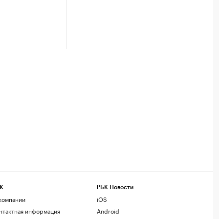
К
РБК Новости
компании
iOS
нтактная информация
Android