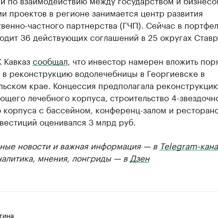
и по взаимодействию между государством и бизнесо
и проектов в регионе занимается центр развития
венно-частного партнерства (ГЧП). Сейчас в портфел
одит 36 действующих соглашений в 25 округах Ставр
К Кавказ
сообщал
, что инвестор намерен вложить пор
 в реконструкцию водолечебницы в Георгиевске в
льском крае. Концессия предполагала реконструкци
ющего лечебного корпуса, строительство 4-звездочн
 корпуса с бассейном, конференц-залом и ресторан
вестиций оценивался 3 млрд руб.
ные новости и важная информация — в
Telegram-кана
налитика, мнения, лонгриды — в
Дзен
тина