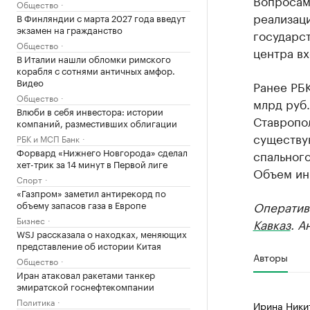
Вопросам
Общество
реализаци
В Финляндии с марта 2027 года введут
экзамен на гражданство
государст
Общество
центра вх
В Италии нашли обломки римского
корабля с сотнями античных амфор.
Видео
Ранее РБ
Общество
млрд руб.
Влюби в себя инвестора: истории
Ставропо
компаний, разместивших облигации
существу
РБК и МСП Банк
Форвард «Нижнего Новгорода» сделал
спального
хет-трик за 14 минут в Первой лиге
Объем ин
Спорт
«Газпром» заметил антирекорд по
объему запасов газа в Европе
Оператив
Бизнес
Кавказ
. А
WSJ рассказала о находках, меняющих
представление об истории Китая
Авторы
Общество
Иран атаковал ракетами танкер
эмиратской госнефтекомпании
Политика
Ирина Ники