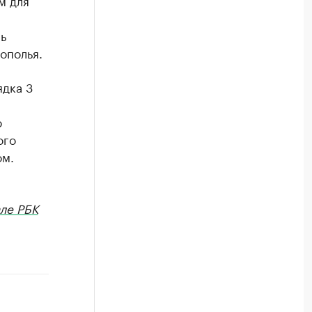
м для
ь
ополья.
ядка 3
ю
ого
ом.
ле РБК