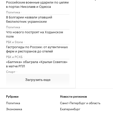
Российские военные ударили по целям
в портах Николаев и Одесса
Политика
В Болгарии назвали упавший
беспилотник украинским
Политика
Что нового построят на Ходынском
поле
РБК и Stone
Гастрогиды по России: от аутентичных
ферм и ресторанов до отелей
РБК и РСХБ
«Балтика» обыграла «Крылья Советов»
в матче РПЛ
Спорт
Загрузить еще
Рубрики
Новости регионов
Политика
Санкт-Петербург и область
Экономика
Екатеринбург