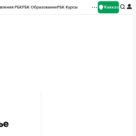
Кавказ
вления РБК
РБК Образование
РБК Курсы
рейтинги
Франшизы
Газета
Спецпроекты СПб
ты
ье