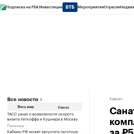
Подписка на РБК
Инвестиции
Мероприятия
Отрасли
Недви
РБК Life
Тренды
Визионеры
Национальные проекты
Город
Стиль
Кр
Конференции СПб
Спецпроекты
Проверка контрагентов
Политика
Кавказ
Все новости
Кавказ
Весь мир
Сана
ТАСС узнал о возможности скорого
визита Уиткоффа и Кушнера в Москву
комп
Политика
Кабмин РФ может запустить льготную
за ₽5