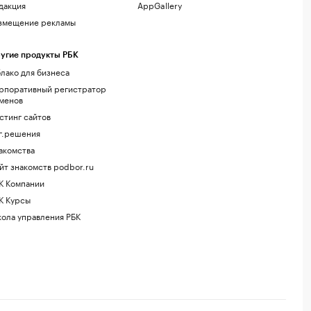
дакция
AppGallery
змещение рекламы
угие продукты РБК
лако для бизнеса
рпоративный регистратор
менов
стинг сайтов
г.решения
акомства
йт знакомств podbor.ru
К Компании
К Курсы
ола управления РБК