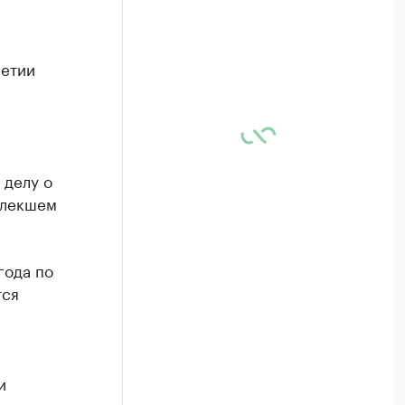
шетии
 делу о
влекшем
года по
тся
и