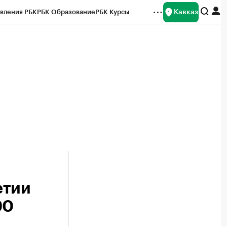
Кавказ
вления РБК
РБК Образование
РБК Курсы
рейтинги
Франшизы
Газета
Спецпроекты СПб
ты
етии
90