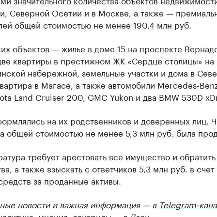
ми значительного количества объектов недвижимости
и, Северной Осетии и в Москве, а также — премиаль
лей общей стоимостью не менее 190,4 млн руб.
их объектов — жилье в доме 15 на проспекте Вернад
две квартиры в престижном ЖК «Сердце столицы» на
нской набережной, земельные участки и дома в Сев
вартира в Магасе, а также автомобили Mercedes-Ben
yota Land Cruiser 200, GMC Yukon и два BMW 530D xDr
ормлялись на их родственников и доверенных лиц. Ч
 общей стоимостью не менее 5,3 млн руб. была прод
атура требует арестовать все имущество и обратить
ва, а также взыскать с ответчиков 5,3 млн руб. в счет
средств за проданные активы.
ные новости и важная информация — в
Telegram-кана
налитика, мнения, лонгриды — в
Дзен