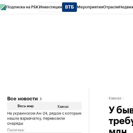
Подписка на РБК
Инвестиции
Мероприятия
Отрасли
Недви
РБК Life
Тренды
Визионеры
Национальные проекты
Город
Стиль
Кр
Конференции СПб
Спецпроекты
Проверка контрагентов
Политика
Кавказ
Все новости
Кавказ
Весь мир
У бы
На украинском Ан-24, рядом с которым
нашли взрывчатку, перевозили
треб
снаряды
Политика
млн