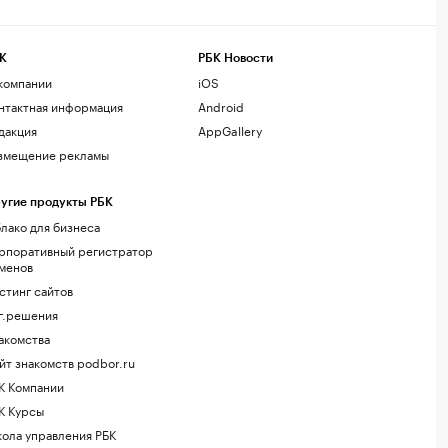
К
РБК Новости
компании
iOS
нтактная информация
Android
дакция
AppGallery
змещение рекламы
угие продукты РБК
лако для бизнеса
рпоративный регистратор
менов
стинг сайтов
г.решения
акомства
йт знакомств podbor.ru
К Компании
К Курсы
ола управления РБК