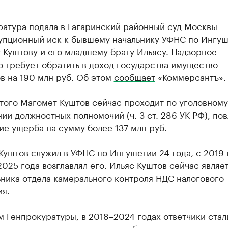
ратура подала в Гагаринский районный суд Москвы
упционный иск к бывшему начальнику УФНС по Ингу
 Куштову и его младшему брату Ильясу. Надзорное
 требует обратить в доход государства имущество
в на 190 млн руб. Об этом
сообщает
«Коммерсантъ».
того Магомет Куштов сейчас проходит по уголовному
и должностных полномочий (ч. 3 ст. 286 УК РФ), по
е ущерба на сумму более 137 млн руб.
уштов служил в УФНС по Ингушетии 24 года, с 2019 
2025 года возглавлял его. Ильяс Куштов сейчас являе
ника отдела камерального контроля НДС налогового
ия.
 Генпрокуратуры, в 2018–2024 годах ответчики стал