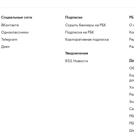
Социальные сети
Подписки
РБ
ВКонтакте
Скрыть баннеры на РБК
О 
Одноклассники
Подписка на РБК
Ко
Telegram
Корпоративная подписка
Ре
Дзен
Ра
Уведомления
RSS Новости
Др
Об
Ко
до
Хо
Ре
Зн
Са
РБ
РБ
Шк