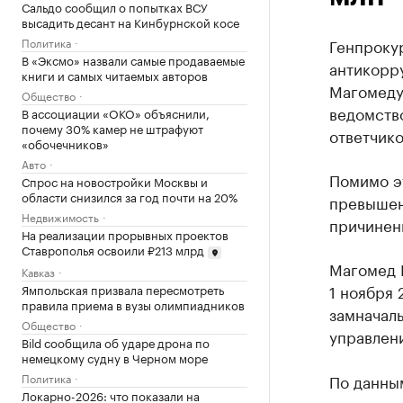
Сальдо сообщил о попытках ВСУ
высадить десант на Кинбурнской косе
Политика
Генпроку
В «Эксмо» назвали самые продаваемые
антикорр
книги и самых читаемых авторов
Магомеду
Общество
ведомство
В ассоциации «ОКО» объяснили,
почему 30% камер не штрафуют
ответчико
«обочечников»
Авто
Помимо э
Спрос на новостройки Москвы и
области снизился за год почти на 20%
превышени
Недвижимость
причинени
На реализации прорывных проектов
Ставрополья освоили ₽213 млрд
Магомед К
Кавказ
1 ноября 
Ямпольская призвала пересмотреть
правила приема в вузы олимпиадников
замначаль
Общество
управлен
Bild сообщила об ударе дрона по
немецкому судну в Черном море
Политика
По данным
Локарно-2026: что показали на