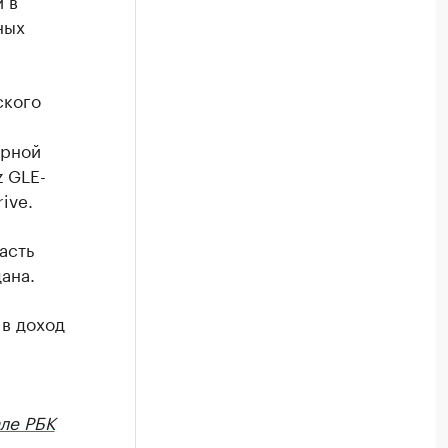
 в
ных
ского
ерной
z GLE-
ive.
асть
ана.
 в доход
ле РБК