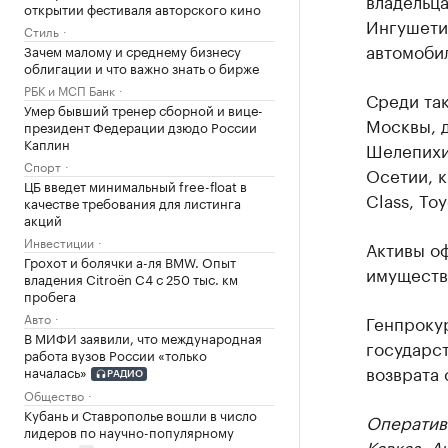
владельца
открытии фестиваля авторского кино
Ингушети
Стиль
автомоби
Зачем малому и среднему бизнесу
облигации и что важно знать о бирже
РБК и МСП Банк
Среди так
Умер бывший тренер сборной и вице-
Москвы, 
президент Федерации дзюдо России
Каплин
Шелепихи
Спорт
Осетии, к
ЦБ введет минимальный free-float в
Class, To
качестве требования для листинга
акций
Инвестиции
Активы оф
Грохот и болячки а-ля BMW. Опыт
имущества
владения Citroёn C4 с 250 тыс. км
пробега
Авто
Генпрокур
В МИФИ заявили, что международная
государст
работа вузов России «только
возврата 
началась»
РАДИО
Общество
Кубань и Ставрополье вошли в число
Оператив
лидеров по научно-популярному
Кавказ
. А