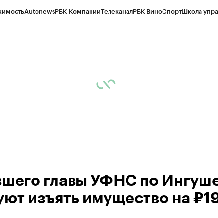
жимость
Autonews
РБК Компании
Телеканал
РБК Вино
Спорт
Школа упра
ипто
РБК Бизнес-среда
Дискуссионный клуб
Исследования
Кредитные 
Экономика
Бизнес
Технологии и медиа
Финансы
Рынок наличной валю
вшего главы УФНС по Ингуш
уют изъять имущество на ₽1