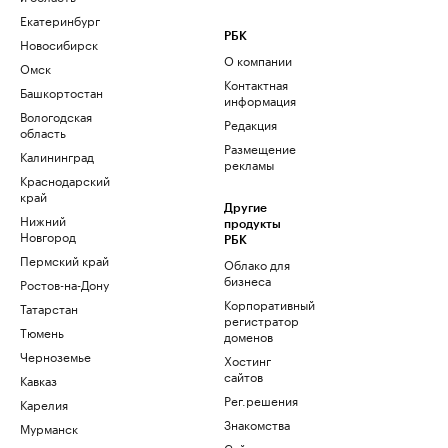
Екатеринбург
РБК
Новосибирск
О компании
Омск
Контактная
Башкортостан
информация
Вологодская
Редакция
область
Размещение
Калининград
рекламы
Краснодарский
край
Другие
Нижний
продукты
Новгород
РБК
Пермский край
Облако для
бизнеса
Ростов-на-Дону
Корпоративный
Татарстан
регистратор
Тюмень
доменов
Черноземье
Хостинг
сайтов
Кавказ
Рег.решения
Карелия
Знакомства
Мурманск
Сайт