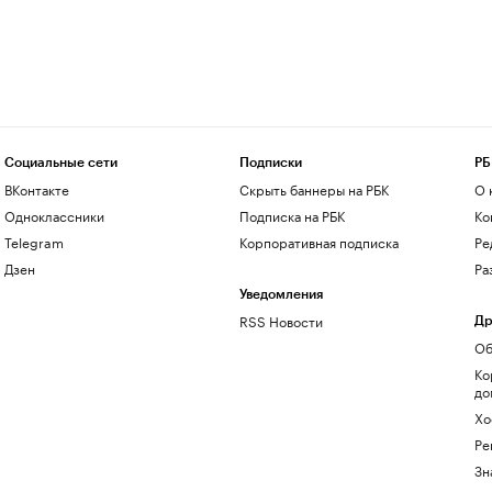
Социальные сети
Подписки
РБ
ВКонтакте
Скрыть баннеры на РБК
О 
Одноклассники
Подписка на РБК
Ко
Telegram
Корпоративная подписка
Ре
Дзен
Ра
Уведомления
RSS Новости
Др
Об
Ко
до
Хо
Ре
Зн