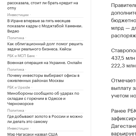
рассказала, стоит ли брать кредит на
Правител
отпу
дополнит
Инвестиции
бюджетной
В Иране впервые за пять месяцев
показали кадры с Моджтабой Хаменеи.
млрд — д
Видео
распоряж
Политика
Как облигационный долг помог решить
задачи реального бизнеса. Кейсы
Ставропол
РБК и МСП Банк
437,5 млн
Военная операция на Украине. Онлайн
222,3 млн
Политика
Почему инвесторы выбирают офисы в
Отмечает
оживленных районах Москвы
выплату 
РБК и Upside
Минобороны сообщило об ударах по
учетом но
складам с горючим в Одессе и
Черноморске
Ранее РБ
Политика
Где добывают золото в России и можно
зафиксиро
ли делать это самому
Дагестане
Инвестиции
варьирует
Мэр Нагасаки назвал США