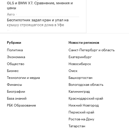
GLS и BMW X7. Сравнение, мнения и
цены
Авто
Беспилотник задел кран и упал на
крышу строящегося дома в Уфе
Политика
NYT узнала, что наследник Estée
Lauder «закрыл кошелек» для партии
Рубрики
Новости регионов
Трампа
Политика
Санкт-Петербург и область
Политика
Экономика
Екатеринбург
Дептранс назвал причину сбоя в
движении трамваев на севере Москвы
Общество
Новосибирск
Общество
Бизнес
Омск
Александрова обыграла первую
Технологии и медиа
Башкортостан
ракетку мира Соболенко на турнире
Финансы
Вологодская область
WTA
Биографии
Калининград
Спорт
База знаний
Краснодарский край
Загрузить еще
РБК Образование
Нижний Новгород
Пермский край
Ростов-на-Дону
Татарстан