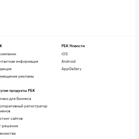
К
РБК Новости
компании
iOS
нтактная информация
Android
дакция
AppGallery
змещение рекламы
угие продукты РБК
лако для бизнеса
рпоративный регистратор
менов
стинг сайтов
г.решения
акомства