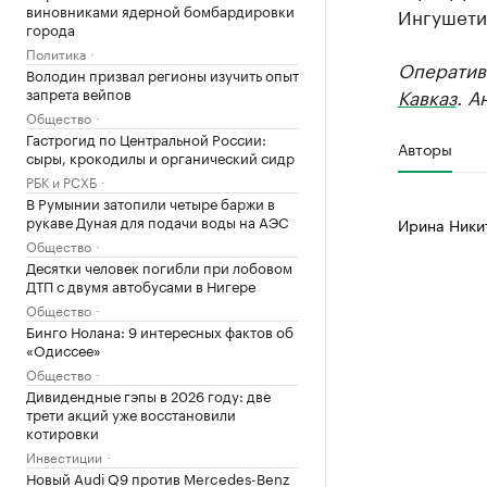
виновниками ядерной бомбардировки
Ингушетии
города
Политика
Оператив
Володин призвал регионы изучить опыт
запрета вейпов
Кавказ
. А
Общество
Гастрогид по Центральной России:
Авторы
сыры, крокодилы и органический сидр
РБК и РСХБ
В Румынии затопили четыре баржи в
рукаве Дуная для подачи воды на АЭС
Ирина Ники
Общество
Десятки человек погибли при лобовом
ДТП с двумя автобусами в Нигере
Общество
Бинго Нолана: 9 интересных фактов об
«Одиссее»
Общество
Дивидендные гэпы в 2026 году: две
трети акций уже восстановили
котировки
Инвестиции
Новый Audi Q9 против Mercedes-Benz