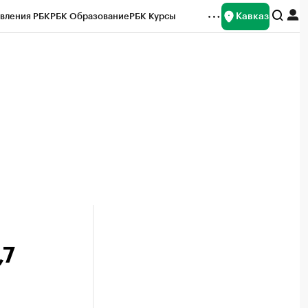
Кавказ
вления РБК
РБК Образование
РБК Курсы
рейтинги
Франшизы
Газета
Спецпроекты СПб
ты
,7