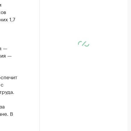
м
ков
их 1,7
я —
тия —
еспечит
 с
труда.
за
не. В