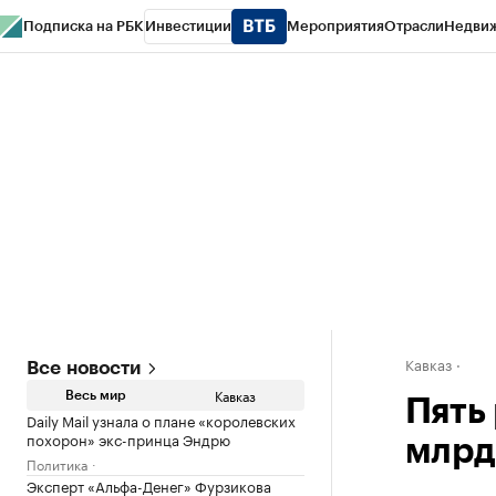
Подписка на РБК
Инвестиции
Мероприятия
Отрасли
Недви
РБК Life
Тренды
Визионеры
Национальные проекты
Город
Стиль
Кр
Конференции СПб
Спецпроекты
Проверка контрагентов
Политика
Кавказ
Все новости
Кавказ
Весь мир
Пять
Daily Mail узнала о плане «королевских
похорон» экс-принца Эндрю
млрд
Политика
Эксперт «Альфа-Денег» Фурзикова