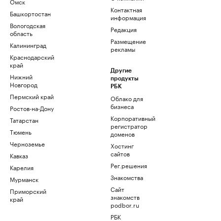
Омск
Контактная
Башкортостан
информация
Вологодская
Редакция
область
Размещение
Калининград
рекламы
Краснодарский
край
Другие
Нижний
продукты
Новгород
РБК
Пермский край
Облако для
бизнеса
Ростов-на-Дону
Корпоративный
Татарстан
регистратор
Тюмень
доменов
Черноземье
Хостинг
сайтов
Кавказ
Рег.решения
Карелия
Знакомства
Мурманск
Сайт
Приморский
знакомств
край
podbor.ru
РБК