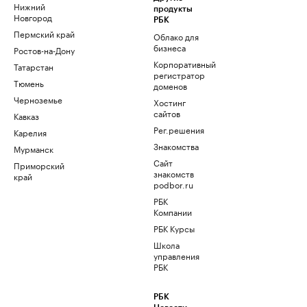
Нижний
продукты
Новгород
РБК
Пермский край
Облако для
бизнеса
Ростов-на-Дону
Корпоративный
Татарстан
регистратор
Тюмень
доменов
Черноземье
Хостинг
сайтов
Кавказ
Рег.решения
Карелия
Знакомства
Мурманск
Сайт
Приморский
знакомств
край
podbor.ru
РБК
Компании
РБК Курсы
Школа
управления
РБК
РБК