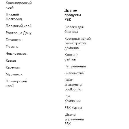
Краснодарский
край
Другие
Нижний
продукты
Новгород
РБК
Пермский край
Облако для
бизнеса
Ростов-на-Дону
Корпоративный
Татарстан
регистратор
Тюмень
доменов
Черноземье
Хостинг
сайтов
Кавказ
Рег.решения
Карелия
Знакомства
Мурманск
Сайт
Приморский
знакомств
край
podbor.ru
РБК
Компании
РБК Курсы
Школа
управления
РБК