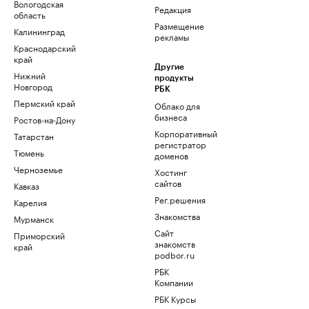
Вологодская
Редакция
область
Размещение
Калининград
рекламы
Краснодарский
край
Другие
Нижний
продукты
Новгород
РБК
Пермский край
Облако для
бизнеса
Ростов-на-Дону
Корпоративный
Татарстан
регистратор
Тюмень
доменов
Черноземье
Хостинг
сайтов
Кавказ
Рег.решения
Карелия
Знакомства
Мурманск
Сайт
Приморский
знакомств
край
podbor.ru
РБК
Компании
РБК Курсы