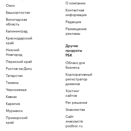
О компании
Омск
Контактная
Башкортостан
информация
Вологодская
Редакция
область
Размещение
Калининград
рекламы
Краснодарский
край
Другие
Нижний
продукты
Новгород
РБК
Пермский край
Облако для
бизнеса
Ростов-на-Дону
Корпоративный
Татарстан
регистратор
Тюмень
доменов
Черноземье
Хостинг
сайтов
Кавказ
Рег.решения
Карелия
Знакомства
Мурманск
Сайт
Приморский
знакомств
край
podbor.ru