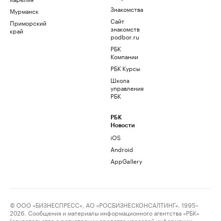
Знакомства
Мурманск
Сайт
Приморский
знакомств
край
podbor.ru
РБК
Компании
РБК Курсы
Школа
управления
РБК
РБК
Новости
iOS
Android
AppGallery
© ООО «БИЗНЕСПРЕСС», АО «РОСБИЗНЕСКОНСАЛТИНГ», 1995–
2026. Сообщения и материалы информационного агентства «РБК»
(свидетельство о регистрации средства массовой информации