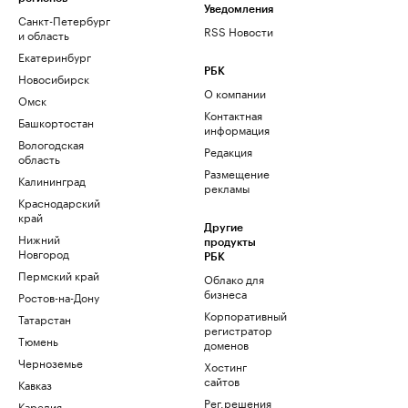
Уведомления
Санкт-Петербург
RSS Новости
и область
Екатеринбург
РБК
Новосибирск
О компании
Омск
Контактная
Башкортостан
информация
Вологодская
Редакция
область
Размещение
Калининград
рекламы
Краснодарский
край
Другие
Нижний
продукты
Новгород
РБК
Пермский край
Облако для
бизнеса
Ростов-на-Дону
Корпоративный
Татарстан
регистратор
Тюмень
доменов
Черноземье
Хостинг
сайтов
Кавказ
Рег.решения
Карелия