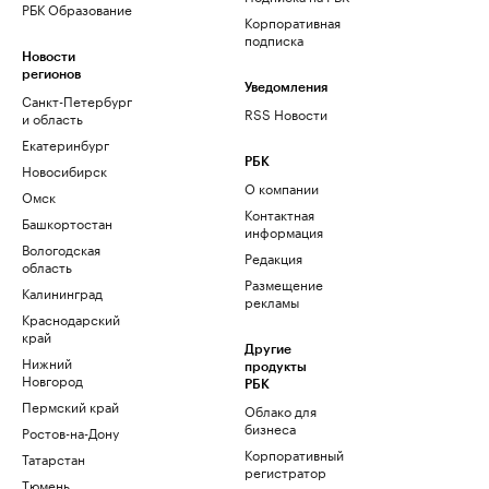
РБК Образование
Корпоративная
подписка
Новости
регионов
Уведомления
Санкт-Петербург
RSS Новости
и область
Екатеринбург
РБК
Новосибирск
О компании
Омск
Контактная
Башкортостан
информация
Вологодская
Редакция
область
Размещение
Калининград
рекламы
Краснодарский
край
Другие
Нижний
продукты
Новгород
РБК
Пермский край
Облако для
бизнеса
Ростов-на-Дону
Корпоративный
Татарстан
регистратор
Тюмень
доменов