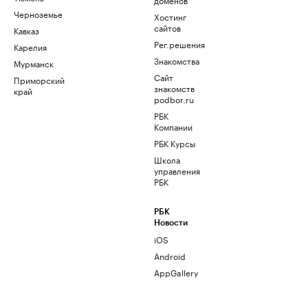
Черноземье
Хостинг
сайтов
Кавказ
Рег.решения
Карелия
Знакомства
Мурманск
Сайт
Приморский
знакомств
край
podbor.ru
РБК
Компании
РБК Курсы
Школа
управления
РБК
РБК
Новости
iOS
Android
AppGallery