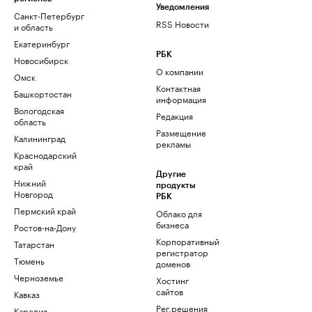
Уведомления
Санкт-Петербург
RSS Новости
и область
Екатеринбург
РБК
Новосибирск
О компании
Омск
Контактная
Башкортостан
информация
Вологодская
Редакция
область
Размещение
Калининград
рекламы
Краснодарский
край
Другие
Нижний
продукты
Новгород
РБК
Пермский край
Облако для
бизнеса
Ростов-на-Дону
Корпоративный
Татарстан
регистратор
Тюмень
доменов
Черноземье
Хостинг
сайтов
Кавказ
Рег.решения
Карелия