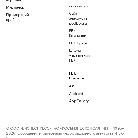
Знакомства
Мурманск
Сайт
Приморский
знакомств
край
podbor.ru
РБК
Компании
РБК Курсы
Школа
управления
РБК
РБК
Новости
iOS
Android
AppGallery
© ООО «БИЗНЕСПРЕСС», АО «РОСБИЗНЕСКОНСАЛТИНГ», 1995–
2026. Сообщения и материалы информационного агентства «РБК»
(свидетельство о регистрации средства массовой информации