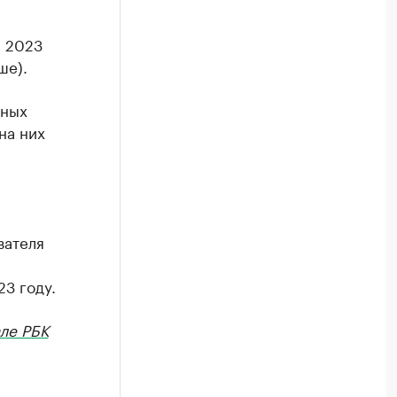
в 2023
ше).
ьных
на них
зателя
3 году.
ле РБК