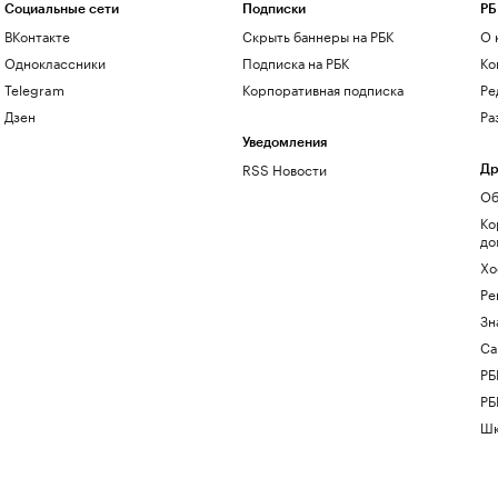
Социальные сети
Подписки
РБ
ВКонтакте
Скрыть баннеры на РБК
О 
Одноклассники
Подписка на РБК
Ко
Telegram
Корпоративная подписка
Ре
Дзен
Ра
Уведомления
RSS Новости
Др
Об
Ко
до
Хо
Ре
Зн
Са
РБ
РБ
Шк