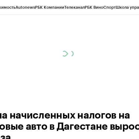
жимость
Autonews
РБК Компании
Телеканал
РБК Вино
Спорт
Школа упра
ипто
РБК Бизнес-среда
Дискуссионный клуб
Исследования
Кредитные 
Экономика
Бизнес
Технологии и медиа
Финансы
Рынок наличной валю
а начисленных налогов на
овые авто в Дагестане вырос
аза