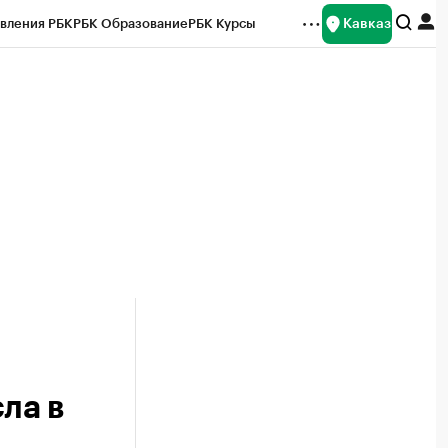
Кавказ
вления РБК
РБК Образование
РБК Курсы
рейтинги
Франшизы
Газета
Спецпроекты СПб
ты
ла в