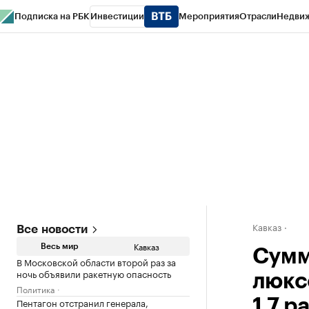
Подписка на РБК
Инвестиции
Мероприятия
Отрасли
Недви
РБК Life
Тренды
Визионеры
Национальные проекты
Город
Стиль
Кр
Конференции СПб
Спецпроекты
Проверка контрагентов
Политика
Кавказ
Все новости
Кавказ
Весь мир
Сумм
В Московской области второй раз за
ночь объявили ракетную опасность
люкс
Политика
Пентагон отстранил генерала,
1,7 р