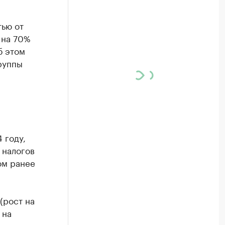
ью от
 на 70%
б этом
руппы
 году,
 налогов
ом ранее
(рост на
 на