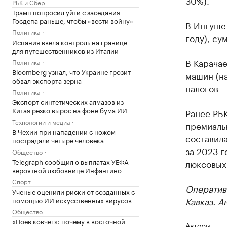
30%).
РБК и Сбер
Трамп попросил уйти с заседания
Госдепа раньше, чтобы «вести войну»
В Ингушет
Политика
году), су
Испания ввела контроль на границе
для путешественников из Италии
В Карача
Политика
Bloomberg узнал, что Украине грозит
машин (на
обвал экспорта зерна
налогов —
Политика
Экспорт синтетических алмазов из
Китая резко вырос на фоне бума ИИ
Ранее РБ
Технологии и медиа
премиаль
В Чехии при нападении с ножом
составила
пострадали четыре человека
за 2023 г
Общество
Telegraph сообщил о выплатах УЕФА
люксовых 
вероятной любовнице Инфантино
Спорт
Оператив
Ученые оценили риски от созданных с
Кавказ
. А
помощью ИИ искусственных вирусов
Общество
«Ноев ковчег»: почему в восточной
Авторы