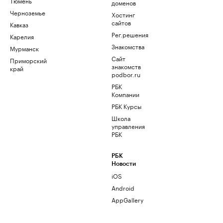
Тюмень
доменов
Черноземье
Хостинг
сайтов
Кавказ
Рег.решения
Карелия
Знакомства
Мурманск
Сайт
Приморский
знакомств
край
podbor.ru
РБК
Компании
РБК Курсы
Школа
управления
РБК
РБК
Новости
iOS
Android
AppGallery