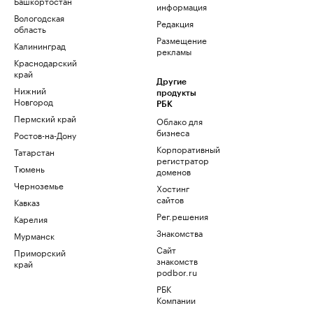
Башкортостан
информация
Вологодская
Редакция
область
Размещение
Калининград
рекламы
Краснодарский
край
Другие
Нижний
продукты
Новгород
РБК
Пермский край
Облако для
бизнеса
Ростов-на-Дону
Корпоративный
Татарстан
регистратор
Тюмень
доменов
Черноземье
Хостинг
сайтов
Кавказ
Рег.решения
Карелия
Знакомства
Мурманск
Сайт
Приморский
знакомств
край
podbor.ru
РБК
Компании