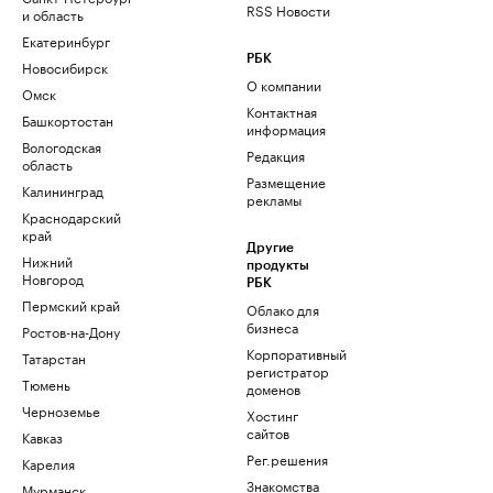
RSS Новости
и область
Екатеринбург
РБК
Новосибирск
О компании
Омск
Контактная
Башкортостан
информация
Вологодская
Редакция
область
Размещение
Калининград
рекламы
Краснодарский
край
Другие
Нижний
продукты
Новгород
РБК
Пермский край
Облако для
бизнеса
Ростов-на-Дону
Корпоративный
Татарстан
регистратор
Тюмень
доменов
Черноземье
Хостинг
сайтов
Кавказ
Рег.решения
Карелия
Знакомства
Мурманск