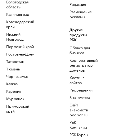
Вологодская
Редакция
область
Размещение
Калининград
рекламы
Краснодарский
край
Другие
Нижний
продукты
Новгород
РБК
Пермский край
Облако для
бизнеса
Ростов-на-Дону
Корпоративный
Татарстан
регистратор
Тюмень
доменов
Черноземье
Хостинг
сайтов
Кавказ
Рег.решения
Карелия
Знакомства
Мурманск
Сайт
Приморский
знакомств
край
podbor.ru
РБК
Компании
РБК Курсы