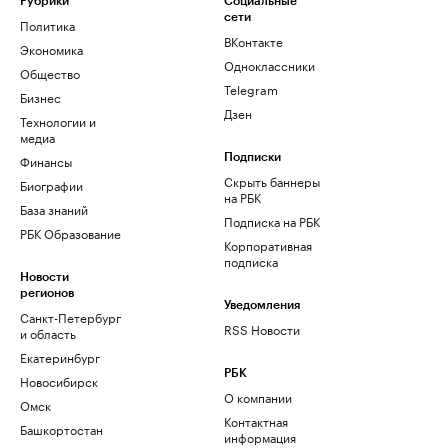
Рубрики
Социальные
сети
Политика
ВКонтакте
Экономика
Одноклассники
Общество
Telegram
Бизнес
Дзен
Технологии и
медиа
Финансы
Подписки
Скрыть баннеры
Биографии
на РБК
База знаний
Подписка на РБК
РБК Образование
Корпоративная
подписка
Новости
регионов
Уведомления
Санкт-Петербург
RSS Новости
и область
Екатеринбург
РБК
Новосибирск
О компании
Омск
Контактная
Башкортостан
информация