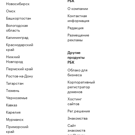
РБК
Новосибирск
О компании
Омск
Контактная
Башкортостан
информация
Вологодская
Редакция
область
Размещение
Калининград
рекламы
Краснодарский
край
Другие
Нижний
продукты
Новгород
РБК
Пермский край
Облако для
бизнеса
Ростов-на-Дону
Корпоративный
Татарстан
регистратор
Тюмень
доменов
Черноземье
Хостинг
сайтов
Кавказ
Рег.решения
Карелия
Знакомства
Мурманск
Сайт
Приморский
знакомств
край
podbor.ru