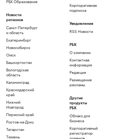
РБК Образование
Корпоративная
подписка
Новости
регионов
Уведомления
Санкт-Петербург
RSS Новости
и область
Екатеринбург
РБК
Новосибирск
О компании
Омск
Контактная
Башкортостан
информация
Вологодская
Редакция
область
Размещение
Калининград
рекламы
Краснодарский
край
Другие
Нижний
продукты
Новгород
РБК
Пермский край
Облако для
бизнеса
Ростов-на-Дону
Корпоративный
Татарстан
регистратор
Тюмень
доменов