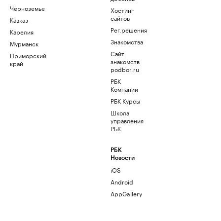
Черноземье
Хостинг
сайтов
Кавказ
Рег.решения
Карелия
Знакомства
Мурманск
Сайт
Приморский
знакомств
край
podbor.ru
РБК
Компании
РБК Курсы
Школа
управления
РБК
РБК
Новости
iOS
Android
AppGallery