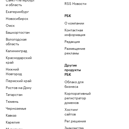
RSS Новости
и область
Екатеринбург
РБК
Новосибирск
О компании
Омск
Контактная
Башкортостан
информация
Вологодская
Редакция
область
Размещение
Калининград
рекламы
Краснодарский
край
Другие
Нижний
продукты
Новгород
РБК
Пермский край
Облако для
бизнеса
Ростов-на-Дону
Корпоративный
Татарстан
регистратор
Тюмень
доменов
Черноземье
Хостинг
сайтов
Кавказ
Рег.решения
Карелия
Знакомства
Мурманск