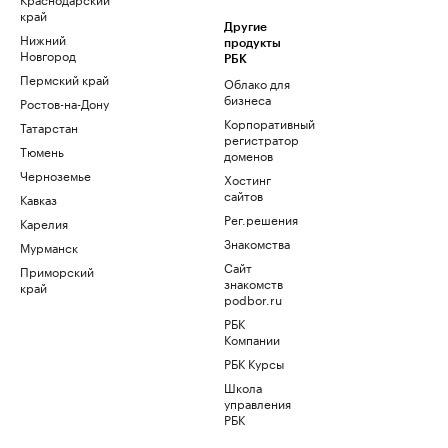
край
Другие
Нижний
продукты
Новгород
РБК
Пермский край
Облако для
бизнеса
Ростов-на-Дону
Корпоративный
Татарстан
регистратор
Тюмень
доменов
Черноземье
Хостинг
сайтов
Кавказ
Рег.решения
Карелия
Знакомства
Мурманск
Сайт
Приморский
знакомств
край
podbor.ru
РБК
Компании
РБК Курсы
Школа
управления
РБК