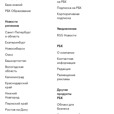
на РБК
База знаний
Подписка на РБК
РБК Образование
Корпоративная
подписка
Новости
регионов
Уведомления
Санкт-Петербург
RSS Новости
и область
Екатеринбург
РБК
Новосибирск
О компании
Омск
Контактная
Башкортостан
информация
Вологодская
Редакция
область
Размещение
Калининград
рекламы
Краснодарский
край
Другие
Нижний
продукты
Новгород
РБК
Пермский край
Облако для
бизнеса
Ростов-на-Дону