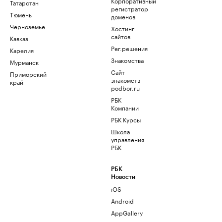
Корпоративный
Татарстан
регистратор
Тюмень
доменов
Черноземье
Хостинг
сайтов
Кавказ
Рег.решения
Карелия
Знакомства
Мурманск
Сайт
Приморский
знакомств
край
podbor.ru
РБК
Компании
РБК Курсы
Школа
управления
РБК
РБК
Новости
iOS
Android
AppGallery