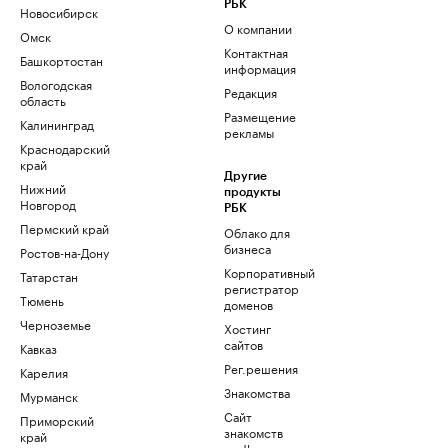
РБК
Новосибирск
О компании
Омск
Контактная
Башкортостан
информация
Вологодская
Редакция
область
Размещение
Калининград
рекламы
Краснодарский
край
Другие
Нижний
продукты
Новгород
РБК
Пермский край
Облако для
бизнеса
Ростов-на-Дону
Корпоративный
Татарстан
регистратор
Тюмень
доменов
Черноземье
Хостинг
сайтов
Кавказ
Рег.решения
Карелия
Знакомства
Мурманск
Сайт
Приморский
знакомств
край
podbor.ru