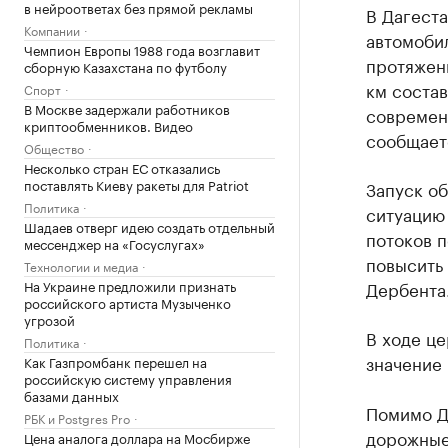
в нейроответах без прямой рекламы
В Дагеста
Компании
автомобил
Чемпион Европы 1988 года возглавит
протяжен
сборную Казахстана по футболу
км состав
Спорт
В Москве задержали работников
современ
криптообменников. Видео
сообщаетс
Общество
Несколько стран ЕС отказались
поставлять Киеву ракеты для Patriot
Запуск о
Политика
ситуацию
Шадаев отверг идею создать отдельный
потоков п
мессенджер на «Госуслугах»
повысить
Технологии и медиа
На Украине предложили признать
Дербента
российского артиста Музыченко
угрозой
В ходе ц
Политика
значение
Как Газпромбанк перешел на
российскую систему управления
базами данных
Помимо Д
РБК и Postgres Pro
дорожные
Цена аналога доллара на Мосбирже