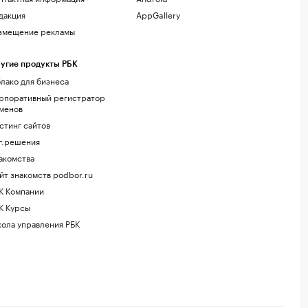
дакция
AppGallery
змещение рекламы
угие продукты РБК
лако для бизнеса
рпоративный регистратор
менов
стинг сайтов
г.решения
акомства
йт знакомств podbor.ru
К Компании
К Курсы
ола управления РБК