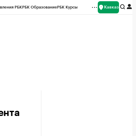
Кавказ
вления РБК
РБК Образование
РБК Курсы
рейтинги
Франшизы
Газета
Спецпроекты СПб
ты
ента