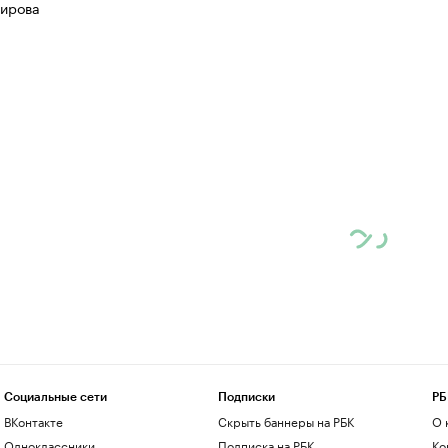
ирова
Социальные сети
Подписки
РБ
ВКонтакте
Скрыть баннеры на РБК
О 
Одноклассники
Подписка на РБК
Ко