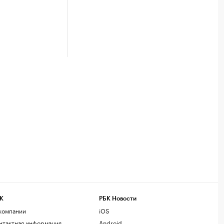
К
РБК Новости
компании
iOS
нтактная информация
Android