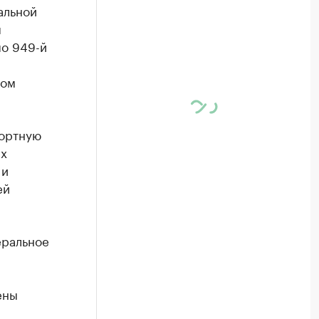
альной
я
по 949-й
том
портную
ых
 и
ей
еральное
ены