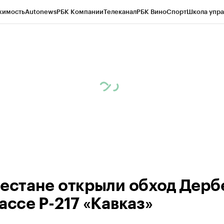
жимость
Autonews
РБК Компании
Телеканал
РБК Вино
Спорт
Школа упра
ипто
РБК Бизнес-среда
Дискуссионный клуб
Исследования
Кредитные 
Экономика
Бизнес
Технологии и медиа
Финансы
Рынок наличной валю
гестане открыли обход Дерб
ассе Р-217 «Кавказ»