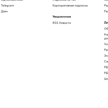
Telegram
Корпоративная подписка
Ре
Дзен
Ра
Уведомления
RSS Новости
Др
Об
Ко
до
Хо
Ре
Зн
Са
РБ
РБ
Шк