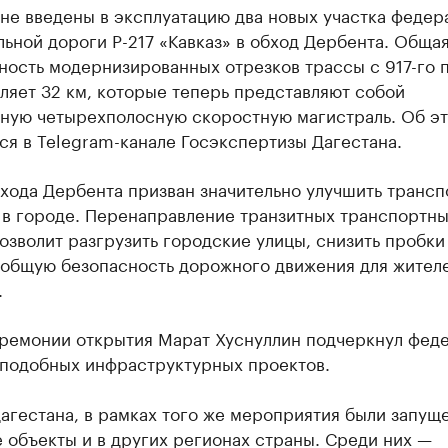
не введены в эксплуатацию два новых участка федер
ьной дороги Р-217 «Кавказ» в обход Дербента. Обща
ность модернизированных отрезков трассы с 917-го 
ляет 32 км, которые теперь представляют собой
ную четырехполосную скоростную магистраль. Об э
я в Telegram-канале Госэкспертизы Дагестана.
бхода Дербента призван значительно улучшить транс
 в городе. Перенаправление транзитных транспортн
озволит разгрузить городские улицы, снизить пробки
 общую безопасность дорожного движения для жител
.
еремонии открытия Марат Хуснуллин подчеркнул фед
 подобных инфраструктурных проектов.
агестана, в рамках того же мероприятия были запущ
 объекты и в других регионах страны. Среди них —