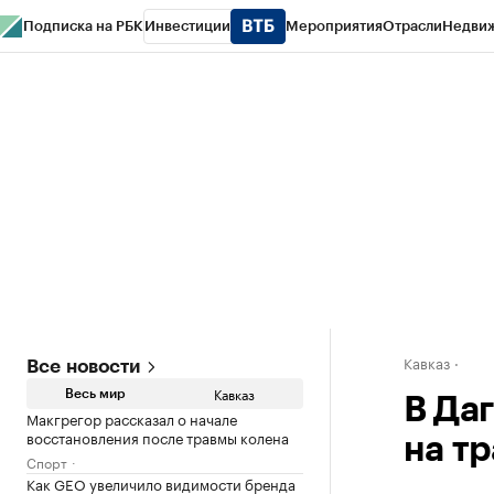
Подписка на РБК
Инвестиции
Мероприятия
Отрасли
Недви
РБК Life
Тренды
Визионеры
Национальные проекты
Город
Стиль
Кр
Конференции СПб
Спецпроекты
Проверка контрагентов
Политика
Кавказ
Все новости
Кавказ
Весь мир
В Да
Макгрегор рассказал о начале
восстановления после травмы колена
на тр
Спорт
Как GEO увеличило видимости бренда