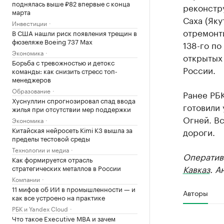
поднялась выше ₽82 впервые с конца
реконстр
марта
Саха (Яку
Инвестиции
отремонти
В США нашли риск появления трещин в
фюзеляже Boeing 737 Max
138-го по
Экономика
открытых
Борьба с тревожностью и детокс
России.
команды: как снизить стресс топ-
менеджеров
Образование
Ранее РБ
Хуснуллин спрогнозировал спад ввода
готовили 
жилья при отсутствии мер поддержки
Огней. В
Экономика
Китайская нейросеть Kimi K3 вышла за
дороги.
пределы тестовой среды
Технологии и медиа
Оператив
Как формируется отрасль
Кавказ
. А
стратегических металлов в России
Компании
11 мифов об ИИ в промышленности — и
Авторы
как все устроено на практике
РБК и Yandex Cloud
Что такое Executive MBA и зачем