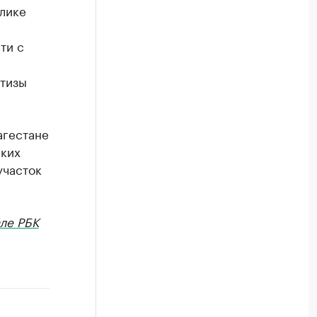
лике
ти с
тизы
агестане
ских
участок
ле РБК