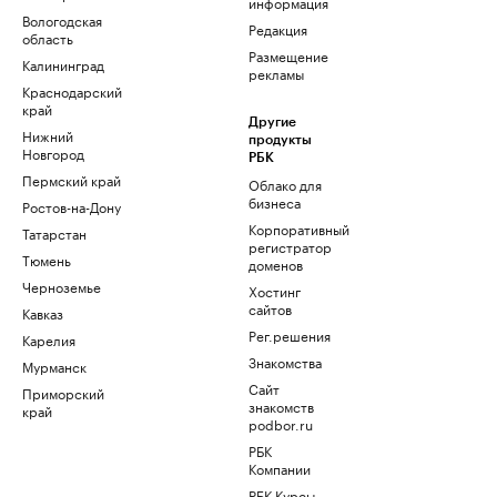
информация
Вологодская
Редакция
область
Размещение
Калининград
рекламы
Краснодарский
край
Другие
Нижний
продукты
Новгород
РБК
Пермский край
Облако для
бизнеса
Ростов-на-Дону
Корпоративный
Татарстан
регистратор
Тюмень
доменов
Черноземье
Хостинг
сайтов
Кавказ
Рег.решения
Карелия
Знакомства
Мурманск
Сайт
Приморский
знакомств
край
podbor.ru
РБК
Компании
РБК Курсы