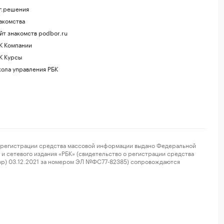
г.решения
акомства
йт знакомств podbor.ru
К Компании
К Курсы
ола управления РБК
регистрации средства массовой информации выдано Федеральной
и сетевого издания «РБК» (свидетельство о регистрации средства
ор) 03.12.2021 за номером ЭЛ №ФС77-82385) сопровождаются