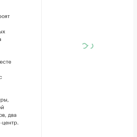
роят
ых
а
есте
с
уры,
ей
в, два
-центр.