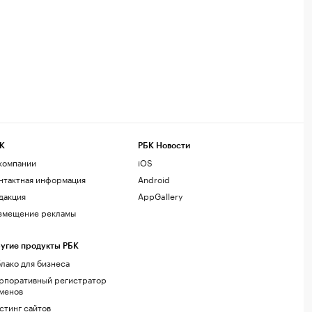
К
РБК Новости
компании
iOS
нтактная информация
Android
дакция
AppGallery
змещение рекламы
угие продукты РБК
лако для бизнеса
рпоративный регистратор
менов
стинг сайтов