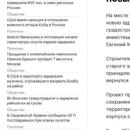
превысила ₽35 тыс. в семи регионах
России
Общество
На месте
США ввели санкции в отношении
новую здр
военного атташе Кубы в России
градостр
Политика
инвестиц
Власти Венесуэлы и оппозиция начали
переговоры спустя неделю задержки
Евгений М
Политика
Прощание с олимпийским чемпионом
Строитель
Иваном Едешко пройдет 7 августа в
Москве
старого з
Общество
принадле
В США в аэропорту задержали
вернулся
мужчину, угрожавшего взорвать бомбу
на рейсе
Общество
Проект п
Во Внуково предупредили о задержках
сохранен
рейсов из-за грозы
территори
Общество
В Саудовской Аравии сообщили об 11
корпуса о
пострадавших при атаках хуситов
Политика