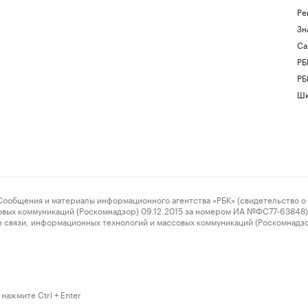
Ре
Зн
Са
РБ
РБ
Шк
ения и материалы информационного агентства «РБК» (свидетельство о 
овых коммуникаций (Роскомнадзор) 09.12.2015 за номером ИА №ФС77-63848) 
 связи, информационных технологий и массовых коммуникаций (Роскомнадз
нажмите Ctrl + Enter