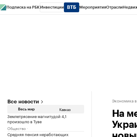
Подписка на РБК
Инвестиции
Мероприятия
Отрасли
Недви
РБК Life
Тренды
Визионеры
Национальные проекты
Город
Стиль
Кр
Конференции СПб
Спецпроекты
Проверка контрагентов
Политика
Экономика в
Все новости
Кавказ
Весь мир
На м
Землетрясение магнитудой 4,1
произошло в Туве
Укра
Общество
Средняя пенсия неработающих
новы