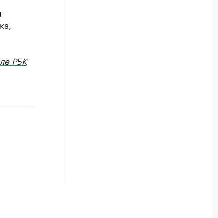
я
ка,
ле РБК