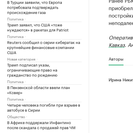
Ранее РБ
В Турции заявили, что Европа
приобрел
потребовала подтверждать
происхождение газа
постройки
Политика
неподалек
Трамп заявил, что США «тоже
нуждаются» в ракетах для Patriot
Оператив
Политика
Reuters сообщил о серии кибератак на
Кавказ
. А
крупнейшие финансовые компании
США
Авторы
Новая категория
Трамп подписал указы,
ограничивающие право на
гражданство по рождению
Ирина Ники
Политика
В Пензенской области ввели план
«Ковер»
Политика
Четыре человека погибли при взрыве в
автобусе в Сирии
Общество
В Африке поддержали Инфантино
после скандала с продажей прав ЧМ