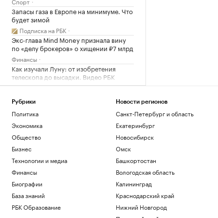
Спорт
Запасы газа в Европе на минимуме. Что
будет зимой
Подписка на РБК
Экс-глава Mind Money признала вину
по «делу брокеров» о хищении ₽7 млрд
Финансы
Как изучали Луну: от изобретения
телескопа до высадки. Видео РБК
Общество
Трамп заявил о прогрессе в
Рубрики
Новости регионов
урегулировании украинского
конфликта
Политика
Санкт-Петербург и область
Политика
Экономика
Екатеринбург
Гендиректор «ИжАвиа» объявил об
Общество
Новосибирск
увольнении
Бизнес
Омск
Политика
Технологии и медиа
Башкортостан
Загрузить еще
Финансы
Вологодская область
Биографии
Калининград
База знаний
Краснодарский край
РБК Образование
Нижний Новгород