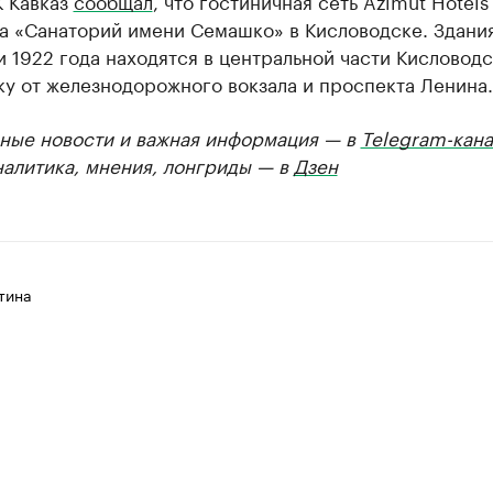
К Кавказ
сообщал
, что гостиничная сеть Azimut Hotels
а «Санаторий имени Семашко» в Кисловодске. Здани
 1922 года находятся в центральной части Кисловодс
у от железнодорожного вокзала и проспекта Ленина.
ные новости и важная информация — в
Telegram-кана
налитика, мнения, лонгриды — в
Дзен
тина