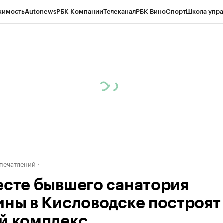
жимость
Autonews
РБК Компании
Телеканал
РБК Вино
Спорт
Школа упра
ипто
РБК Бизнес-среда
Дискуссионный клуб
Исследования
Кредитные 
Экономика
Бизнес
Технологии и медиа
Финансы
Рынок наличной валю
печатлений
есте бывшего санатория
ины в Кисловодске построят
й комплекс