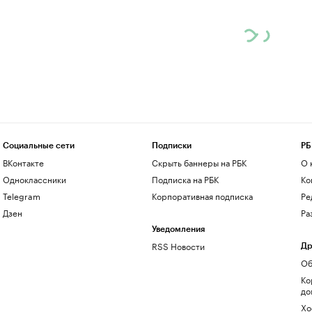
Социальные сети
Подписки
РБ
ВКонтакте
Скрыть баннеры на РБК
О 
Одноклассники
Подписка на РБК
Ко
Telegram
Корпоративная подписка
Ре
Дзен
Ра
Уведомления
RSS Новости
Др
Об
Ко
до
Хо