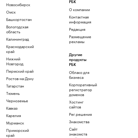
РБК
Новосибирск
О компании
Омск
Контактная
Башкортостан
информация
Вологодская
Редакция
область
Размещение
Калининград
рекламы
Краснодарский
край
Другие
Нижний
продукты
Новгород
РБК
Пермский край
Облако для
бизнеса
Ростов-на-Дону
Корпоративный
Татарстан
регистратор
Тюмень
доменов
Черноземье
Хостинг
сайтов
Кавказ
Рег.решения
Карелия
Знакомства
Мурманск
Сайт
Приморский
знакомств
край