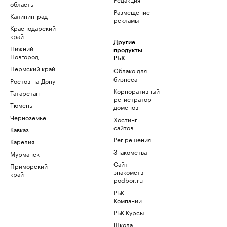
область
Размещение
Калининград
рекламы
Краснодарский
край
Другие
Нижний
продукты
Новгород
РБК
Пермский край
Облако для
бизнеса
Ростов-на-Дону
Корпоративный
Татарстан
регистратор
Тюмень
доменов
Черноземье
Хостинг
сайтов
Кавказ
Рег.решения
Карелия
Знакомства
Мурманск
Сайт
Приморский
знакомств
край
podbor.ru
РБК
Компании
РБК Курсы
Школа