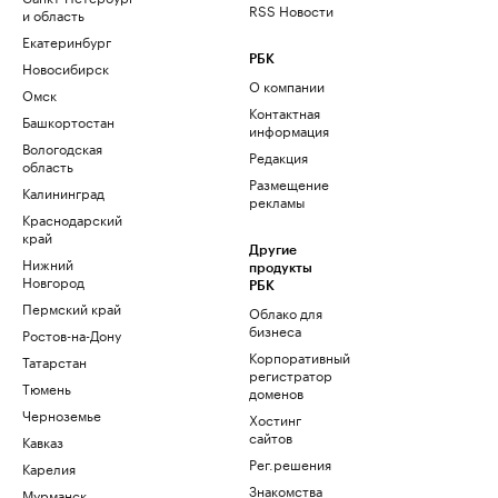
RSS Новости
и область
Екатеринбург
РБК
Новосибирск
О компании
Омск
Контактная
Башкортостан
информация
Вологодская
Редакция
область
Размещение
Калининград
рекламы
Краснодарский
край
Другие
Нижний
продукты
Новгород
РБК
Пермский край
Облако для
бизнеса
Ростов-на-Дону
Корпоративный
Татарстан
регистратор
Тюмень
доменов
Черноземье
Хостинг
сайтов
Кавказ
Рег.решения
Карелия
Знакомства
Мурманск