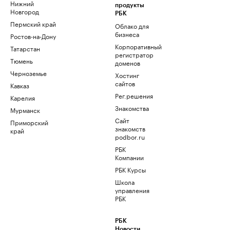
Нижний
продукты
Новгород
РБК
Пермский край
Облако для
бизнеса
Ростов-на-Дону
Корпоративный
Татарстан
регистратор
Тюмень
доменов
Черноземье
Хостинг
сайтов
Кавказ
Рег.решения
Карелия
Знакомства
Мурманск
Сайт
Приморский
знакомств
край
podbor.ru
РБК
Компании
РБК Курсы
Школа
управления
РБК
РБК
Новости