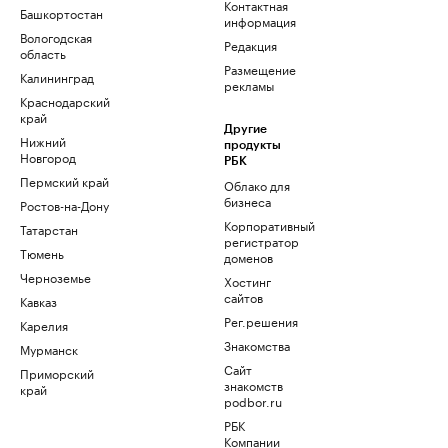
Контактная
Башкортостан
информация
Вологодская
Редакция
область
Размещение
Калининград
рекламы
Краснодарский
край
Другие
Нижний
продукты
Новгород
РБК
Пермский край
Облако для
бизнеса
Ростов-на-Дону
Корпоративный
Татарстан
регистратор
Тюмень
доменов
Черноземье
Хостинг
сайтов
Кавказ
Рег.решения
Карелия
Знакомства
Мурманск
Сайт
Приморский
знакомств
край
podbor.ru
РБК
Компании